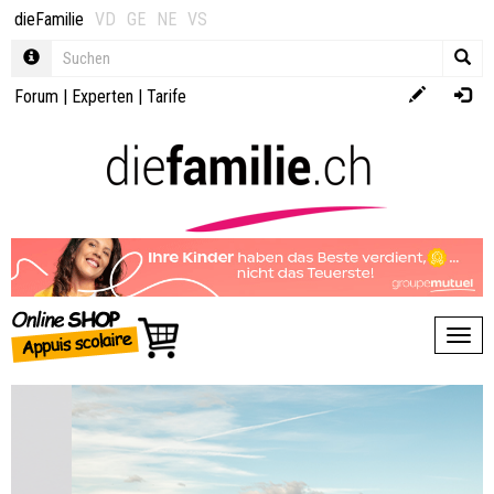
dieFamilie
VD
GE
NE
VS
Forum
|
Experten
|
Tarife
Toggl