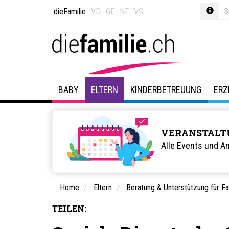
dieFamilie
VD
GE
NE
VS
BABY
ELTERN
KINDERBETREUUNG
ERZ
VERANSTALT
Alle Events und A
Home
Eltern
Beratung & Unterstützung für Fa
TEILEN: