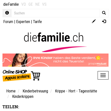
dieFamilie
VD
GE
NE
VS
Forum
|
Experten
|
Tarife
Toggl
Home
Kinderbetreuung
Krippe - Hort - Tagesstätte
Kinderkrippen
TEILEN: