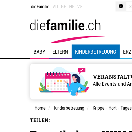
dieFamilie
VD
GE
NE
VS
BABY
ELTERN
KINDERBETREUUNG
ERZ
VERANSTALT
Alle Events und A
Home
Kinderbetreuung
Krippe - Hort - Tages
TEILEN: