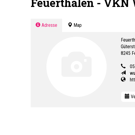
Feuerthalen - VKN
Adresse
Map
Feuert
Güterst
8245
F
05
wu
ht
Ve