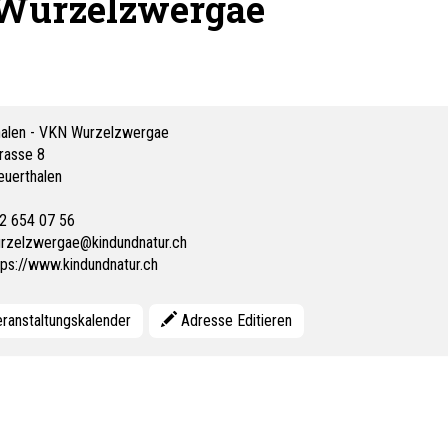
 Wurzelzwergae
halen - VKN Wurzelzwergae
rasse 8
euerthalen
2 654 07 56
rzelzwergae@kindundnatur.ch
tps://www.kindundnatur.ch
ranstaltungskalender
Adresse Editieren