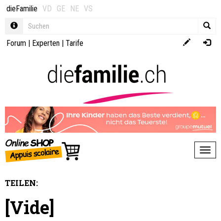
dieFamilie
VD
GE
NE
VS
Forum
|
Experten
|
Tarife
Toggl
TEILEN:
[Vide]