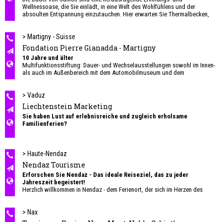
Wellnessoase, die Sie einlädt, in eine Welt des Wohlfühlens und der
absoulten Entspannung einzutauchen. Hier erwarten Sie Thermalbecken,
Wohlfühl-Mayens, Sommer-Rutschen, kulinarische Genüsse, ein
Fitnessbereich, ein Spa und verschiedene Unterkunftsmöglichkeiten – eine
Vielzahl an Erlebnissen für Jung und Alt gleichermaßen. Das ideale
> Martigny - Suisse
Reiseziel für Familien.
Fondation Pierre Gianadda - Martigny
10 Jahre und älter
Multifunktionsstiftung: Dauer- und Wechselausstellungen sowohl im Innen-
als auch im Außenbereich mit dem Automobilmuseum und dem
Skulpturenpark. Mehrere Konzerte und Orchesterdarbietungen das ganze
Jahr über (Klavier, Violine, Gesangsakademie...).
> Vaduz
Liechtenstein Marketing
Sie haben Lust auf erlebnisreiche und zugleich erholsame
Familienferien?
Im Fürstentum Liechtenstein kommen garantiert alle Familienmitglieder auf
ihre Kosten! Ein Familienurlaub im Fürstentum Liechtenstein bietet Ihnen
Abenteuer und Erholung zugleich. Ihre Kinder können in der Skischule in
> Haute-Nendaz
Malbun Skifahren lernen oder im malbi-Park die ersten Versuche auf Skiern
Nendaz Tourisme
wagen. Im Sommer können Sie einen der zahlreichen Themen- oder
Erforschen Sie Nendaz - Das ideale Reiseziel, das zu jeder
Wanderwege erkunden, mit Lamas oder einem Alder auf Tour gehen oder
Jahreszeit begeistert!
sich im Bergsee oder Schwimmbad abkühlen.
Herzlich willkommen in Nendaz - dem Ferienort, der sich im Herzen des
Wallis auf einem Plateau über der Rhône-Ebene erhebt und einen
Der mit dem Gütesiegel „Family Destination“ ausgezeichnete Ferienort
atemberaubenden Blick auf die Alpen bietet.
Malbun ist mit seinen Angeboten ganz auf die Bedürfnisse von Kindern,
> Nax
Eltern und Grosseltern ausgerichtet. Die touristischen Leistungsträger
Die privilegierte Lage inmitten der Berge macht Nendaz zu einem perfekten
setzen sich kontinuierlich mit dem Thema Qualität auseinander und widmen