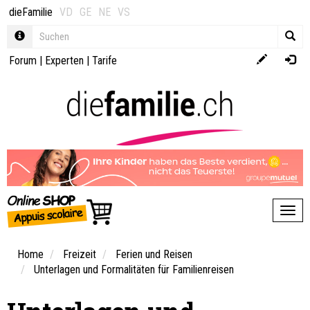
dieFamilie
VD
GE
NE
VS
Forum
|
Experten
|
Tarife
Toggl
Home
Freizeit
Ferien und Reisen
Unterlagen und Formalitäten für Familienreisen