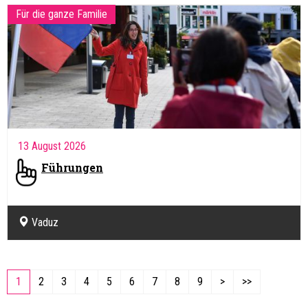
Für die ganze Familie
13 August 2026
Führungen
Vaduz
1
2
3
4
5
6
7
8
9
>
>>