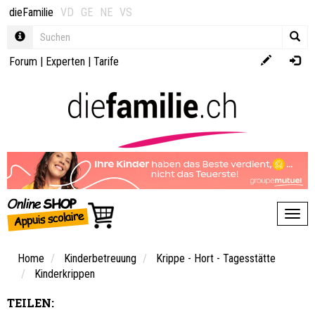
dieFamilie
VD
GE
NE
VS
Forum
|
Experten
|
Tarife
Toggl
Home
Kinderbetreuung
Krippe - Hort - Tagesstätte
Kinderkrippen
TEILEN: