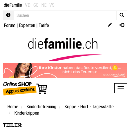
dieFamilie
VD
GE
NE
VS
Forum
|
Experten
|
Tarife
Toggl
Home
Kinderbetreuung
Krippe - Hort - Tagesstätte
Kinderkrippen
TEILEN: