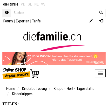
dieFamilie
VD
GE
NE
VS
Forum
|
Experten
|
Tarife
Toggl
Home
Kinderbetreuung
Krippe - Hort - Tagesstätte
Kinderkrippen
TEILEN: