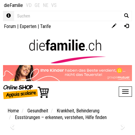
dieFamilie
VD
GE
NE
VS
Forum
|
Experten
|
Tarife
Toggl
Home
Gesundheit
Krankheit, Behinderung
Essstörungen – erkennen, verstehen, Hilfe finden