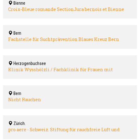
Bienne
Croix-Bleue romande SectionJura bernois et Bienne
romande
Bern
Fachstelle für Suchtprävention Blaues Kreuz Bern
Herzogenbuchsee
Klinik Wysshölzli / Fachklinik für Frauen mit
Abhängigkeitserkrankungen und Essstörungen
Bern
Nicht Rauchen
Zürich.
pro aere - Schweiz. Stiftung für rauchfreie Luft und
gegen die Tabaksucht