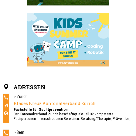
ADRESSEN
> Zürich
Blaues Kreuz Kantonalverband Zürich
Fachstelle für Suchtprävention
Der Kantonalverband Zürich beschäftigt aktuell 32 kompetente
Fachpersonen in verschiedenen Bereichen: Beratung/Therapie, Prävention,
Selbsthilfe, Geschäftsstelle und in den Brockenstuben.
Personen mit einem riskanten oder gar abhängigen Alkohol-, respektive
> Bern