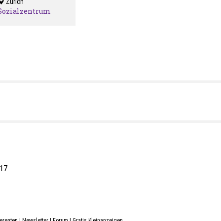
Zürich
Sozialzentrum
Wipkingerplatz
 17
erenten
|
Newsletter
|
Forum
|
Gratis Kleinanzeigen