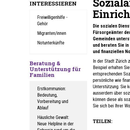
Soziala
INTERESSIEREN
Einric
Freiwilligenhilfe -
Gehör
Die sozialen Diens
Fürsorgeämter de
Migranten/innen
Gemeinden unters
Notunterkünfte
und beraten Sie in
und finanziellen N
In der Stadt Zürich
Beratung &
Beispiel erhalten Sie
Unterstützung für
Familien
entsprechenden Soz
persönliche wie finan
Unterstützung. Sie k
Erstkommunion:
ausserdem über sozi
Bedeutung,
können diese als soz
Vorbereitung und
Sie sich bei Ihrer
Ablauf
Häusliche Gewalt:
TEILEN:
Neue Helpline in der