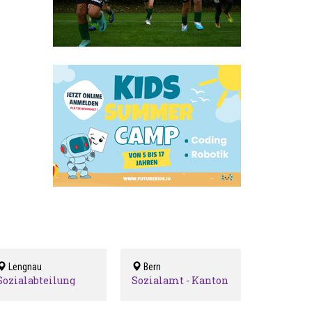
Lengnau
Bern
Sozialabteilung
Sozialamt - Kanton
Lengnau
Bern / Office des
affaires sociales
canton Berne