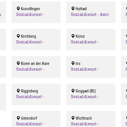
Konolfingen
Huttwil
entrum
Sozialdienst -
Sozialdienst - Amt
Region Konolfingen
Trachselwald und
Region /
Beratungsstelle
Huttwil
Kirchberg
Köniz
Sozialdienst -
Sozialdienst -
Kirchberg
Köniz
Büren an der Aare
Ins
Sozialdienst -
Sozialdienst -
Region Büren
Region Erlach
Riggisberg
Roggwil (BE)
Sozialdienst -
Sozialdienst -
Region Riggisberg
Region Roggwil
Uetendorf
Wichtrach
Sozialdienst -
Sozialdienst -