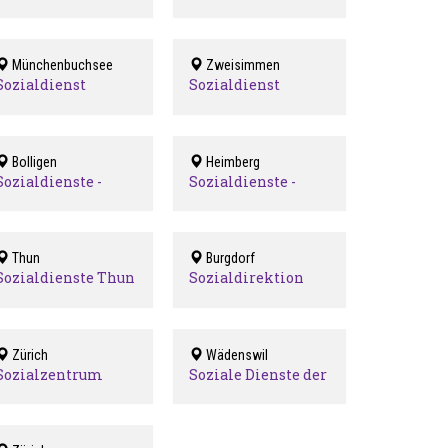
Rüdtligen-
Bern
Alchenflüh und
Umgebung
Münchenbuchsee
Zweisimmen
Sozialdienst
Sozialdienst
Münchenbuchsee
Obersimmental
Bolligen
Heimberg
Sozialdienste -
Sozialdienste -
Bolligen
Heimberg
Thun
Burgdorf
Sozialdienste Thun
Sozialdirektion
Burgdorf
Zürich
Wädenswil
Sozialzentrum
Soziale Dienste der
Helvetiaplatz
Stadt Wädenswil