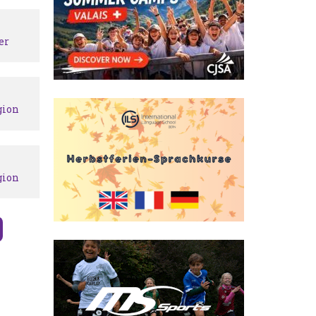
er
gion
gion