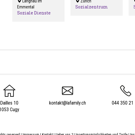
Langnau im
Zürich
Sozialzentrum
Emmental
Selnau
Soziale Dienste
Langnau
Dailles 10
kontakt@lafamily.ch
044 350 21
1053 Cugy
ights reserved
|
Impressum
|
Kontakt
|
Ueber uns ?
|
Insertionsmöglichkeiten und Tarife
|
Ins