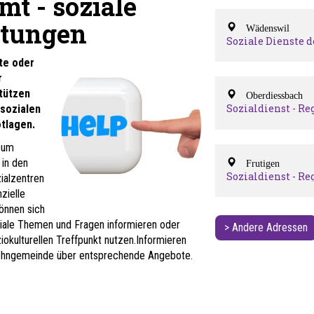
mt - soziale
htungen
Wädenswil
Soziale Dienste d
Stadt Wädenswil
te oder
r
tützen
Oberdiessbach
Sozialdienst - Re
 sozialen
Oberdiessbach
otlagen.
 zum
Frutigen
 in den
Sozialdienst - Re
ialzentren
Frutigen
zielle
önnen sich
ale Themen und Fragen informieren oder
> Andere Adressen
iokulturellen Treffpunkt nutzen.
Informieren
 Wohngemeinde über entsprechende Angebote
.