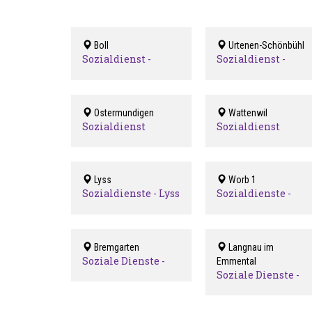
Boll
Urtenen-Schönbühl
Sozialdienst -
Sozialdienst -
Stettlen-Vechigen
Urtenen-
Schönbühl
Ostermundigen
Wattenwil
Sozialdienst
Sozialdienst
Ostermundigen
Region Wattenwil
Lyss
Worb 1
Sozialdienste - Lyss
Sozialdienste -
Worb
Bremgarten
Langnau im
Soziale Dienste -
Emmental
Bremgarten
Soziale Dienste -
Langnau