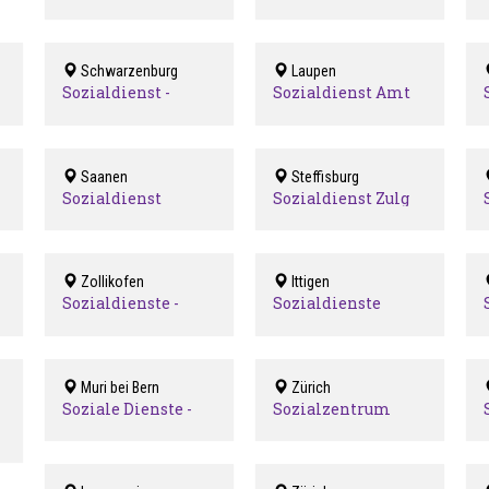
Region Uetendorf
Region Wichtrach
und Umgebung
Schwarzenburg
Laupen
Sozialdienst -
Sozialdienst Amt
Wahlern-Albligen
Laupen
(SDWA)
Saanen
Steffisburg
Sozialdienst
Sozialdienst Zulg
Saanenland
Zollikofen
Ittigen
Sozialdienste -
Sozialdienste
Zollikofen
Ittigen
Muri bei Bern
Zürich
Soziale Dienste -
Sozialzentrum
Muri
Dorflinde