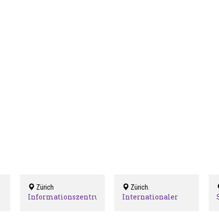
Zürich
Zürich.
Informationszentrum
Internationaler
rung
Soziale Dienste der
Sozialdienst
Stadt Zürich
Schweiz