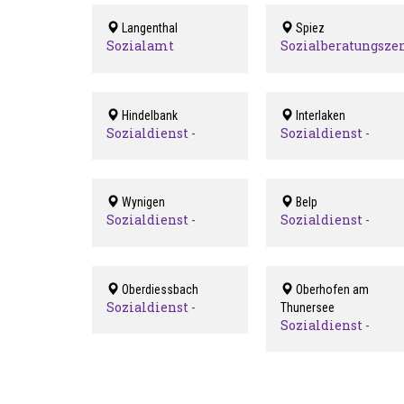
Langenthal
Spiez
Sozialamt
Sozialberatungsz
Langenthal
Spiez
Hindelbank
Interlaken
Sozialdienst -
Sozialdienst -
Hindelbank und
Interlaken
Umgebung
Wynigen
Belp
Sozialdienst -
Sozialdienst -
Oesch-Emme
Region Belp
Oberdiessbach
Oberhofen am
Sozialdienst -
Thunersee
Region
Sozialdienst -
Oberdiessbach
Region Oberhofen