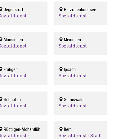
Jegenstorf
Herzogenbuchsee
Sozialdienst -
Sozialdienst -
Fraubrunnen
Herzogenbuchsee
Münsingen
Meiringen
Sozialdienst -
Sozialdienst -
Münsingen
Oberhasli
Frutigen
Ipsach
Sozialdienst -
Sozialdienst -
Region Frutigen
Region Ipsach
Schüpfen
Sumiswald
Sozialdienst -
Sozialdienst -
Region Schüpfen
Region
Trachselwald /
Beratungsstelle
Sumiswald
Rüdtligen-Alchenflüh
Bern
Sozialdienst -
Sozialdienst - Stadt