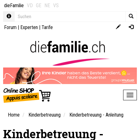
dieFamilie
VD
GE
NE
VS
Forum
|
Experten
|
Tarife
Toggl
Home
Kinderbetreuung
Kinderbetreuung - Anleitung
Kinderbetreuung -