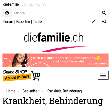
dieFamilie
VD
GE
NE
VS
Forum
|
Experten
|
Tarife
Toggl
Home
Gesundheit
Krankheit, Behinderung
Krankheit, Behinderung