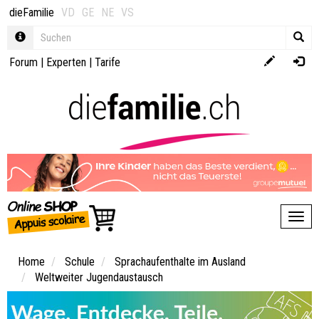
dieFamilie
VD
GE
NE
VS
Forum
|
Experten
|
Tarife
Toggl
Home
Schule
Sprachaufenthalte im Ausland
Weltweiter Jugendaustausch