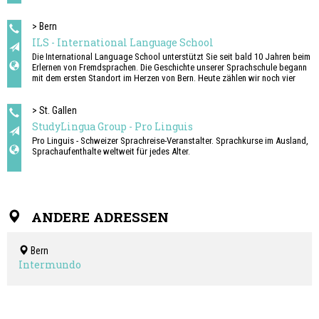
> Bern
ILS - International Language School
Die International Language School unterstützt Sie seit bald 10 Jahren beim
Erlernen von Fremdsprachen. Die Geschichte unserer Sprachschule begann
mit dem ersten Standort im Herzen von Bern. Heute zählen wir noch vier
weitere Standorte in Basel, Zürich, Aarau und St. Gallen dazu.
Die Kurse werden ausschliesslich als Tagesschulangebote an unseren
> St. Gallen
Standorten durchgeführt. Die ILS stellt weder Unterkünfte noch
StudyLingua Group - Pro Linguis
Unterbringungsmöglichkeiten bei Gastfamilien zur Verfügung. Dies gilt für
Pro Linguis - Schweizer Sprachreise-Veranstalter. Sprachkurse im Ausland,
alle Standorte.
Sprachaufenthalte weltweit für jedes Alter.
ANDERE ADRESSEN
Bern
Intermundo