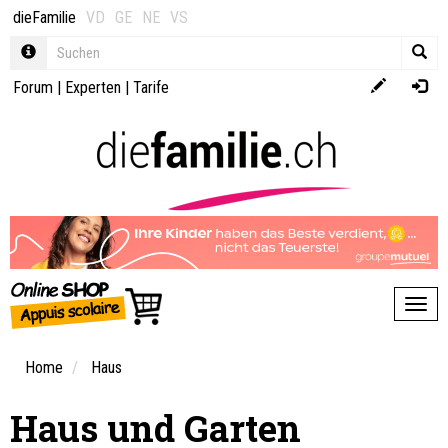
dieFamilie
VD
GE
NE
VS
Forum
|
Experten
|
Tarife
Toggl
Home
Haus
Haus und Garten