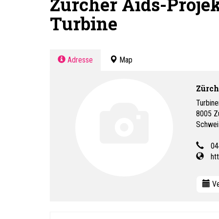
Zürcher Aids-Proje
Turbine
Adresse
Map
Zürch
Turbine
8005
Z
Schwei
04
ht
Ve