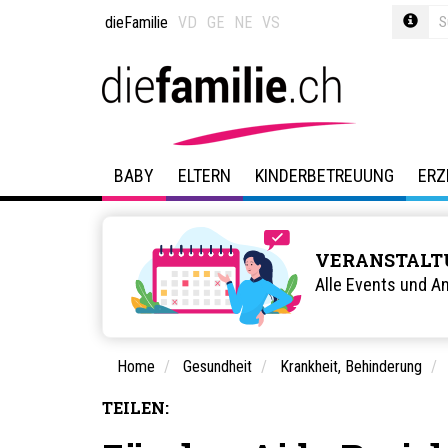
dieFamilie
VD
GE
NE
VS
BABY
ELTERN
KINDERBETREUUNG
ERZ
VERANSTALT
Alle Events und A
Home
Gesundheit
Krankheit, Behinderung
TEILEN: