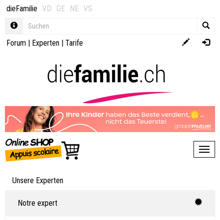
dieFamilie
VD
GE
NE
VS
Forum
|
Experten
|
Tarife
Toggl
Unsere Experten
Notre expert