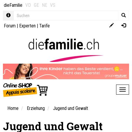
dieFamilie
VD
GE
NE
VS
Forum
|
Experten
|
Tarife
Toggl
Home
Erziehung
Jugend und Gewalt
Jugend und Gewalt