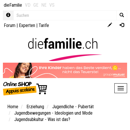
dieFamilie
VD
GE
NE
VS
Forum
|
Experten
|
Tarife
Toggl
Home
Erziehung
Jugendliche - Pubertät
Jugendbewegungen - Ideologien und Mode
Jugendsubkultur - Was ist das?