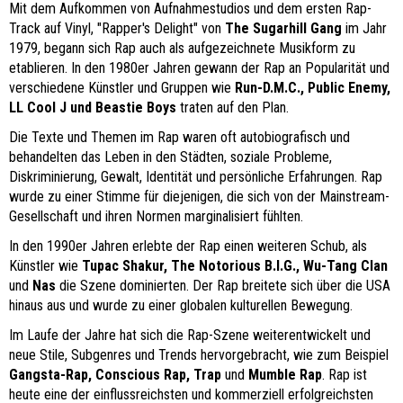
Mit dem Aufkommen von Aufnahmestudios und dem ersten Rap-
Track auf Vinyl, "Rapper's Delight" von
The Sugarhill Gang
im Jahr
1979, begann sich Rap auch als aufgezeichnete Musikform zu
etablieren. In den 1980er Jahren gewann der Rap an Popularität und
verschiedene Künstler und Gruppen wie
Run-D.M.C., Public Enemy,
LL Cool J und Beastie Boys
traten auf den Plan.
Die Texte und Themen im Rap waren oft autobiografisch und
behandelten das Leben in den Städten, soziale Probleme,
Diskriminierung, Gewalt, Identität und persönliche Erfahrungen. Rap
wurde zu einer Stimme für diejenigen, die sich von der Mainstream-
Gesellschaft und ihren Normen marginalisiert fühlten.
In den 1990er Jahren erlebte der Rap einen weiteren Schub, als
Künstler wie
Tupac Shakur, The Notorious B.I.G., Wu-Tang Clan
und
Nas
die Szene dominierten. Der Rap breitete sich über die USA
hinaus aus und wurde zu einer globalen kulturellen Bewegung.
Im Laufe der Jahre hat sich die Rap-Szene weiterentwickelt und
neue Stile, Subgenres und Trends hervorgebracht, wie zum Beispiel
Gangsta-Rap, Conscious Rap, Trap
und
Mumble Rap
. Rap ist
heute eine der einflussreichsten und kommerziell erfolgreichsten