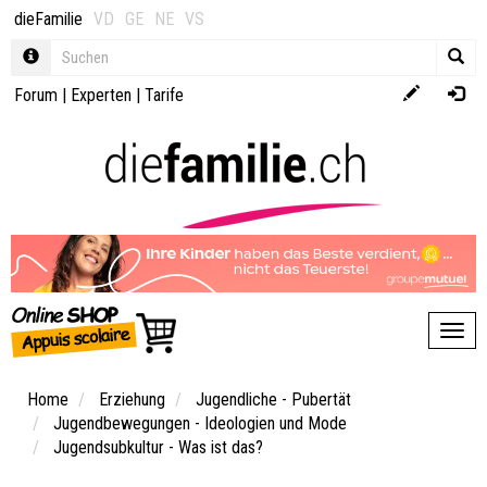
dieFamilie
VD
GE
NE
VS
Forum
|
Experten
|
Tarife
Toggl
Home
Erziehung
Jugendliche - Pubertät
Jugendbewegungen - Ideologien und Mode
Jugendsubkultur - Was ist das?