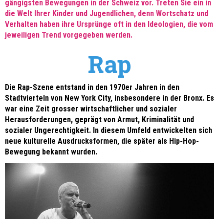
gängigsten Bewegungen in der Schweiz vor. Treten Sie ein in
die Welt Ihrer Kinder und Jugendlichen, denn Wortschatz und
Verhalten haben ihre Ursprünge oft in den Ideologien, die vom
jeweiligen Trend vorgegeben werden.
Rap
Die Rap-Szene entstand in den 1970er Jahren in den
Stadtvierteln von New York City, insbesondere in der Bronx. Es
war eine Zeit grosser wirtschaftlicher und sozialer
Herausforderungen, geprägt von Armut, Kriminalität und
sozialer Ungerechtigkeit. In diesem Umfeld entwickelten sich
neue kulturelle Ausdrucksformen, die später als Hip-Hop-
Bewegung bekannt wurden.