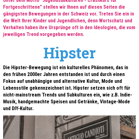
Unter dem Motto "Jugendsubkulturen - Crashkurs für
Fortgeschrittene" stellen wir Ihnen auf diesen Seiten die
gängigsten Bewegungen in der Schweiz vor. Treten Sie ein in
die Welt Ihrer Kinder und Jugendlichen, denn Wortschatz und
Verhalten haben ihre Ursprünge oft in den Ideologien, die vom
jeweiligen Trend vorgegeben werden.
Hipster
Die Hipster-Bewegung ist ein kulturelles Phänomen, das in
den frühen 2000er Jahren entstanden ist und durch einen
Fokus auf unabhängige und alternative Kultur, Mode und
Lebensstile gekennzeichnet ist. Hipster setzen sich oft für
nicht-mainstream Trends und Subkulturen ein, wie z.B. Indie-
Musik, handgemachte Speisen und Getränke, Vintage-Mode
und DIY-Kultur.