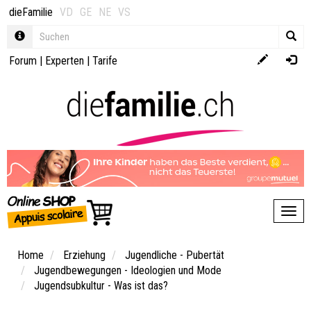
dieFamilie
VD
GE
NE
VS
Forum
|
Experten
|
Tarife
Toggl
Home
Erziehung
Jugendliche - Pubertät
Jugendbewegungen - Ideologien und Mode
Jugendsubkultur - Was ist das?