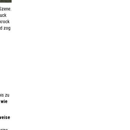
-Szene.
muck
nkrock
nd zog
is zu
 wie
weise