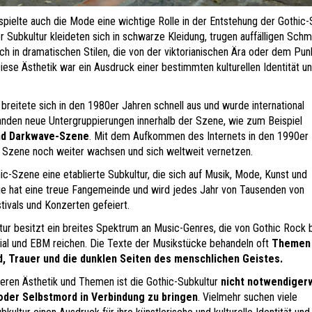
pielte auch die Mode eine wichtige Rolle in der Entstehung der Gothic
r Subkultur kleideten sich in schwarze Kleidung, trugen auffälligen Sch
ch in dramatischen Stilen, die von der viktorianischen Ära oder dem Pu
Diese Ästhetik war ein Ausdruck einer bestimmten kulturellen Identität u
breitete sich in den 1980er Jahren schnell aus und wurde international
anden neue Untergruppierungen innerhalb der Szene, wie zum Beispiel
und Darkwave-Szene
. Mit dem Aufkommen des Internets in den 1990er
 Szene noch weiter wachsen und sich weltweit vernetzen.
ic-Szene eine etablierte Subkultur, die sich auf Musik, Mode, Kunst und
 Sie hat eine treue Fangemeinde und wird jedes Jahr von Tausenden von
ivals und Konzerten gefeiert.
tur besitzt ein breites Spektrum an Music-Genres, die von Gothic Rock b
ial und EBM reichen. Die Texte der Musikstücke behandeln oft
Themen
d, Trauer und die dunklen Seiten des menschlichen Geistes.
teren Ästhetik und Themen ist die Gothic-Subkultur
nicht notwendiger
oder Selbstmord in Verbindung zu bringen
. Vielmehr suchen viele