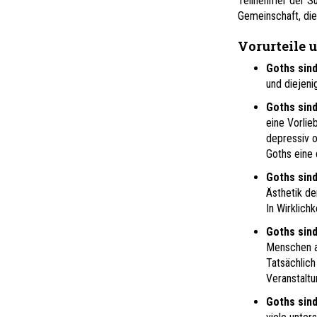
Teilnehmer der Sub
Gemeinschaft, die 
Vorurteile 
Goths sind
und diejenig
Goths sind
eine Vorlie
depressiv o
Goths eine 
Goths sind
Ästhetik de
In Wirklich
Goths sind
Menschen an
Tatsächlich 
Veranstaltu
Goths sind