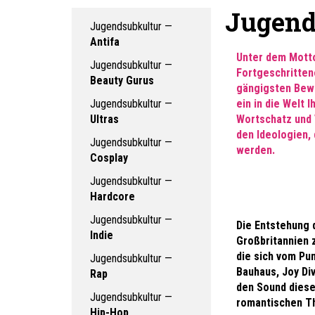
Jugend
Jugendsubkultur —
Antifa
Unter dem Motto
Jugendsubkultur —
Fortgeschrittene
Beauty Gurus
gängigsten Bewe
Jugendsubkultur —
ein in die Welt 
Ultras
Wortschatz und 
den Ideologien,
Jugendsubkultur —
werden.
Cosplay
Jugendsubkultur —
Hardcore
Jugendsubkultur —
Die Entstehung d
Indie
Großbritannien z
die sich vom Pu
Jugendsubkultur —
Bauhaus, Joy Di
Rap
den Sound diese
Jugendsubkultur —
romantischen T
Hip-Hop