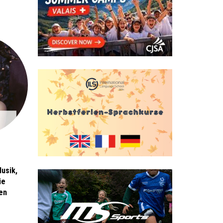
usik,
ie
en