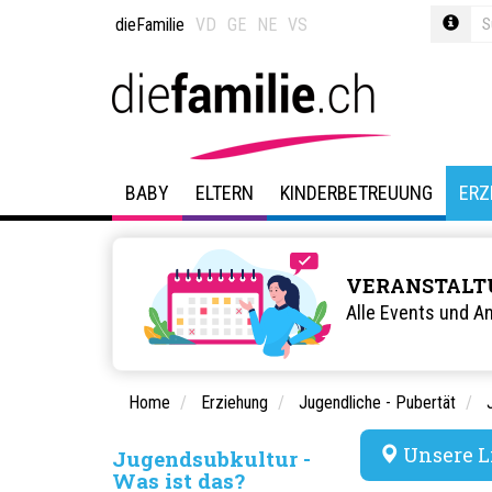
dieFamilie
VD
GE
NE
VS
BABY
ELTERN
KINDERBETREUUNG
ERZ
VERANSTALT
Alle Events und A
Home
Erziehung
Jugendliche - Pubertät
Unsere L
Jugendsubkultur -
Was ist das?