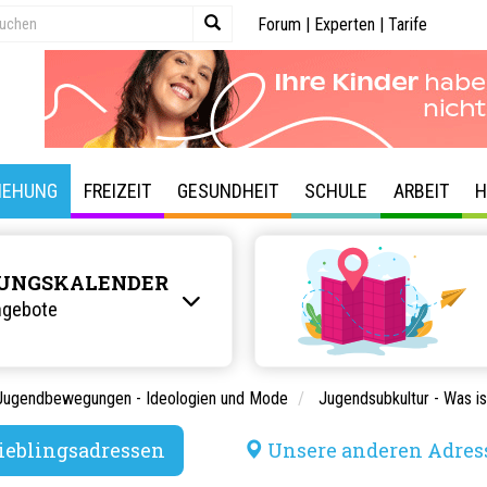
Forum
|
Experten
|
Tarife
IEHUNG
FREIZEIT
GESUNDHEIT
SCHULE
ARBEIT
H
UNGSKALENDER
ngebote
Jugendbewegungen - Ideologien und Mode
Jugendsubkultur - Was is
ieblingsadressen
Unsere anderen Adres