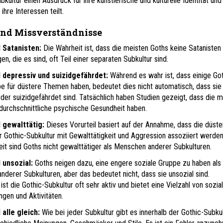
kultur einen Ausdruck für ihre künstlerische und kulturelle Identität und
ihre Interessen teilt.
und Missverständnisse
 Satanisten:
Die Wahrheit ist, dass die meisten Goths keine Satanisten 
en, die es sind, oft Teil einer separaten Subkultur sind.
 depressiv und suizidgefährdet:
Während es wahr ist, dass einige Go
be für düstere Themen haben, bedeutet dies nicht automatisch, dass sie
der suizidgefährdet sind. Tatsächlich haben Studien gezeigt, dass die m
durchschnittliche psychische Gesundheit haben.
 gewalttätig:
Dieses Vorurteil basiert auf der Annahme, dass die düste
r Gothic-Subkultur mit Gewalttätigkeit und Aggression assoziiert werden
keit sind Goths nicht gewalttätiger als Menschen anderer Subkulturen.
 unsozial:
Goths neigen dazu, eine engere soziale Gruppe zu haben als
derer Subkulturen, aber das bedeutet nicht, dass sie unsozial sind.
ist die Gothic-Subkultur oft sehr aktiv und bietet eine Vielzahl von sozia
ngen und Aktivitäten.
 alle gleich:
Wie bei jeder Subkultur gibt es innerhalb der Gothic-Subku