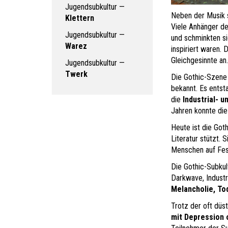
Jugendsubkultur —
Neben der Musik s
Klettern
Viele Anhänger de
Jugendsubkultur —
und schminkten si
Warez
inspiriert waren. 
Gleichgesinnte an.
Jugendsubkultur —
Twerk
Die Gothic-Szene 
bekannt. Es entst
die
Industrial- 
Jahren konnte die
Heute ist die Goth
Literatur stützt.
Menschen auf Fest
Die Gothic-Subkul
Darkwave, Industr
Melancholie, To
Trotz der oft düs
mit Depression 