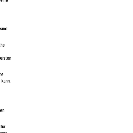
 eine
sind
ths
eisten
re
 kann.
len
ltur