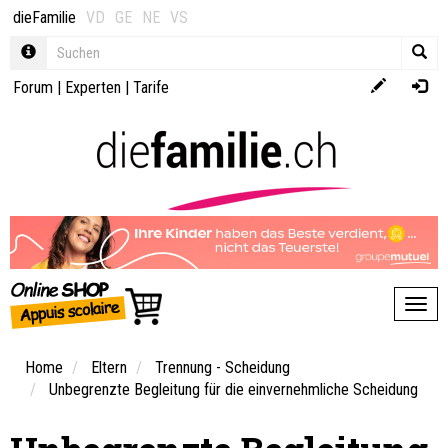
dieFamilie
VD
GE
NE
VS
Forum
|
Experten
|
Tarife
Toggl
Home
Eltern
Trennung - Scheidung
Unbegrenzte Begleitung für die einvernehmliche Scheidung