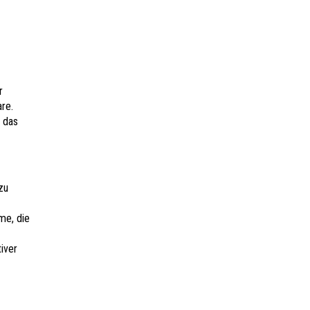
r
re.
d das
zu
me, die
iver