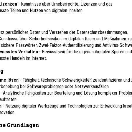
 Lizenzen
- Kenntnisse über Urheberrechte, Lizenzen und das
te Teilen und Nutzen von digitalen Inhalten.
utz persönlicher Daten und Verstehen der Datenschutzbestimmungen.
Kenntnisse über Sicherheitsrisiken im digitalen Raum und Maßnahmen zu
. sichere Passwörter, Zwei-Faktor-Authentifizierung und Antivirus-Softwa
wusstes Verhalten
- Bewusstsein für die eigenen digitalen Spuren un
ste Handeln im Internet.
ng
eme lösen
- Fähigkeit, technische Schwierigkeiten zu identifizieren und 
erbehebung bei Softwareproblemen oder Netzwerkausfällen.
n
- Analytische Fähigkeiten zur Beurteilung und Lösung komplexer Proble
 auftreten.
en
- Nutzung digitaler Werkzeuge und Technologien zur Entwicklung kreat
novation.
he Grundlagen