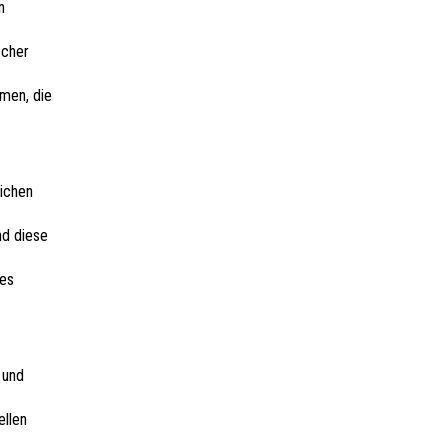
n
scher
rmen, die
lichen
nd diese
des
 und
ellen