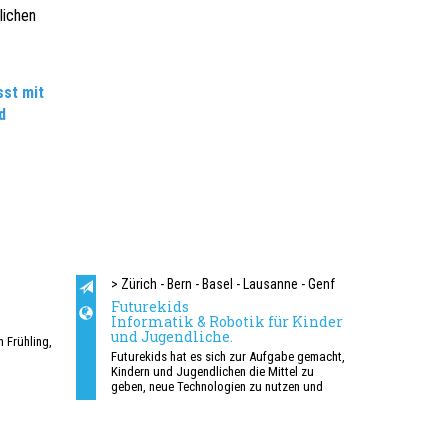
lichen
st mit
d
> Zürich - Bern - Basel - Lausanne - Genf
Futurekids
Informatik & Robotik für Kinder
und Jugendliche.
 Frühling,
Futurekids hat es sich zur Aufgabe gemacht,
h lernen
Kindern und Jugendlichen die Mittel zu
eysin,
geben, neue Technologien zu nutzen und
diese anzueignen.