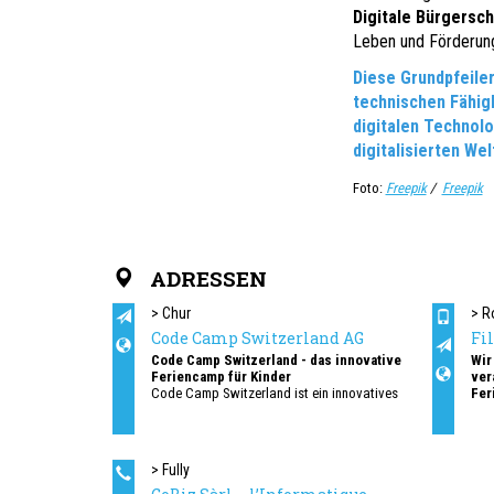
Digitale Bürgersc
Leben und Förderung 
Diese Grundpfeiler
technischen Fähig
digitalen Technol
digitalisierten Wel
Foto:
Freepik
/
Freepik
ADRESSEN
> Chur
> R
Code Camp Switzerland AG
Fi
Code Camp Switzerland - das innovative
Wir
Feriencamp für Kinder
ver
Code Camp Switzerland ist ein innovatives
Fer
Ferien- und Freizeitangebot für Kinder im
bun
Alter von 7 bis 13 Jahren, das ihnen auf
Geg
spielerische Weise den Einstieg in die Welt
des Programmierens ermöglicht.
> Fully
Dreitägige Ferienkurse für Kinder, um