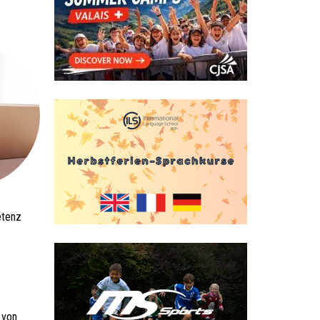
etenz
 von