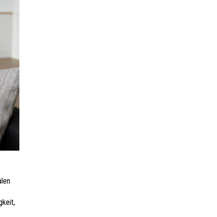
alen
keit,