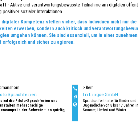
haft
- Aktive und verantwortungsbewusste Teilnahme am digitalen öffent
positiver sozialer Interaktionen.
 digitaler Kompetenz stellen sicher, dass Individuen nicht nur die
keiten erwerben, sondern auch kritisch und verantwortungsbewus
ogien umgehen können. Sie sind essenziell, um in einer zunehmen
t erfolgreich und sicher zu agieren.
omanshorn
> Bern
lolo Sprachferien
friLingue GmbH
 sind die Filolo-Sprachferien und
Sprachaufenthalte für Kinder und
anstalten mehrsprachige
Jugendliche von 8 bis 17 Jahren im
iencamps in der Schweiz – so quirlig,
Sommer, Herbst und Winter.
t und lebendig wie Sprachen selbst.
Französisch, Englisch oder Deutsc
en das »Fremd« in Fremdsprachen!
und perfektionieren in Estavayer, L
Schwarzsee oder im Ausland.
Sprachcamps