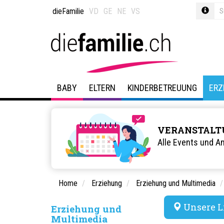
dieFamilie
VD
GE
NE
VS
BABY
ELTERN
KINDERBETREUUNG
ERZ
VERANSTALT
Alle Events und A
Home
Erziehung
Erziehung und Multimedia
Unsere L
Erziehung und
Multimedia