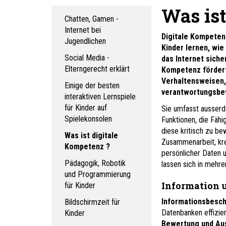
Was ist
Chatten, Gamen -
Internet bei
Digitale Kompeten
Jugendlichen
Kinder lernen, wi
Social Media -
das Internet siche
Elterngerecht erklärt
Kompetenz fördert
Verhaltensweisen, 
Einige der besten
verantwortungsbew
interaktiven Lernspiele
für Kinder auf
Sie umfasst ausserd
Spielekonsolen
Funktionen, die Fähi
diese kritisch zu b
Was ist digitale
Zusammenarbeit, krea
Kompetenz ?
persönlicher Daten 
Pädagogik, Robotik
lassen sich in mehre
und Programmierung
Information 
für Kinder
Informationsbesc
Bildschirmzeit für
Datenbanken effizien
Kinder
Bewertung und Au