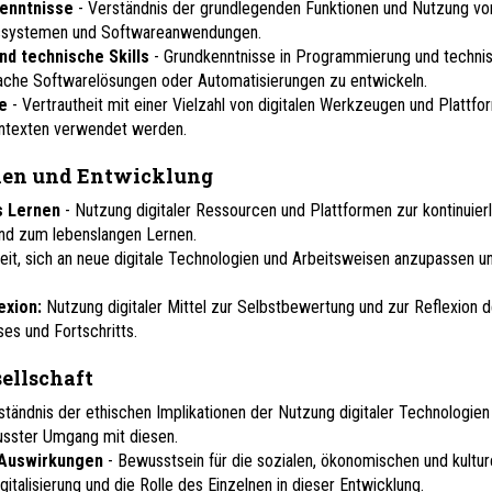
Kenntnisse
- Verständnis der grundlegenden Funktionen und Nutzung vo
ssystemen und Softwareanwendungen.
d technische Skills
- Grundkenntnisse in Programmierung und techni
che Softwarelösungen oder Automatisierungen zu entwickeln.
ge
- Vertrautheit mit einer Vielzahl von digitalen Werkzeugen und Plattfo
ontexten verwendet werden.
rnen und Entwicklung
s Lernen
- Nutzung digitaler Ressourcen und Plattformen zur kontinuier
nd zum lebenslangen Lernen.
keit, sich an neue digitale Technologien und Arbeitsweisen anzupassen u
exion:
Nutzung digitaler Mittel zur Selbstbewertung und zur Reflexion 
es und Fortschritts.
ellschaft
ständnis der ethischen Implikationen der Nutzung digitaler Technologien
sster Umgang mit diesen.
 Auswirkungen
- Bewusstsein für die sozialen, ökonomischen und kultur
italisierung und die Rolle des Einzelnen in dieser Entwicklung.