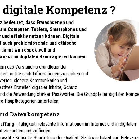
 digitale Kompetenz ?
z bedeutet, dass Erwachsenen und
e sie Computer, Tablets, Smartphones und
r und effektiv nutzen können. Digitale
 auch problemlösende und ethische
damit wir respektvoll und
usst im digitalen Raum agieren können.
em das Verständnis grundlegender
gkeit, online nach Informationen zu suchen und
ewerten, sichere Kommunikation und
tives Erstellen digitaler Inhalte, Schutz
und die Anwendung starker Passwörter. Die Grundpfeiler digitaler Komp
re Hauptkategorien unterteilen:
und Datenkompetenz
haffung
- Fähigkeit, relevante Informationen im Internet und in digitalen
t zu suchen und zu finden.
swahl
- Kritische Beurteilung der Qualität, Glaubwürdigkeit und Relevanz