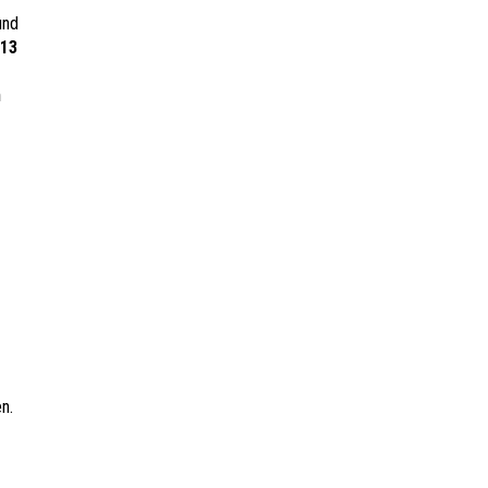
und
13
n
n.