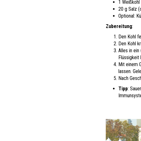
1 Weißkohl 
20 g Salz (
Optional: 
Zubereitung
:
Den Kohl fe
Den Kohl kr
Alles in ein
Flüssigkeit 
Mit einem 
lassen. Gele
Nach Gesch
Tipp
: Saue
Immunsyste