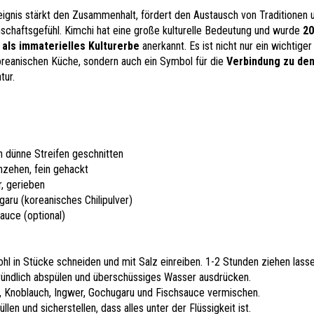
eignis stärkt den Zusammenhalt, fördert den Austausch von Traditionen 
schaftsgefühl. Kimchi hat eine große kulturelle Bedeutung und wurde
20
als immaterielles Kulturerbe
anerkannt. Es ist nicht nur ein wichtiger
oreanischen Küche, sondern auch ein Symbol für die
Verbindung zu de
tur.
in dünne Streifen geschnitten
hzehen, fein gehackt
, gerieben
aru (koreanisches Chilipulver)
auce (optional)
hl in Stücke schneiden und mit Salz einreiben. 1-2 Stunden ziehen lasse
ründlich abspülen und überschüssiges Wasser ausdrücken.
, Knoblauch, Ingwer, Gochugaru und Fischsauce vermischen.
füllen und sicherstellen, dass alles unter der Flüssigkeit ist.