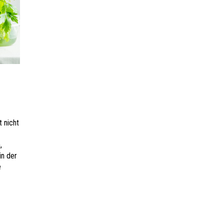
t nicht
,
in der
e