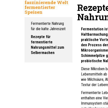
faszinierende Welt
Rezepte
fermentierter
Speisen
Nahrun
Fermentierte Nahrung
für die kalte Jahreszeit
Fermentation is
Haltbarmachung 
Rezepte für
praktische Vort
fermentierte
den Prozess der
Nahrungsmittel zum
Mikroorganismen
Selbermachen
Schimmelpilze g
probiotische Na
Diese Mikroben ba
Lebensmitteln ab 
wie Milchsäure, A
Textur der Lebens
Fermentierte Lebe
enthalten eine Vie
Immunsystem stärk