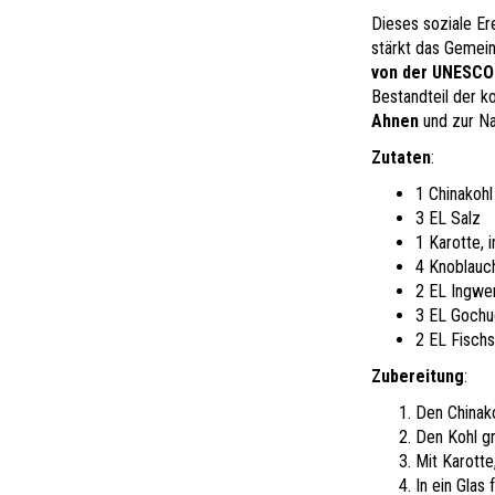
Dieses soziale Er
stärkt das Gemein
von der UNESCO 
Bestandteil der k
Ahnen
und zur Na
Zutaten
:
1 Chinakohl
3 EL Salz
1 Karotte, 
4 Knoblauc
2 EL Ingwer
3 EL Gochug
2 EL Fischs
Zubereitung
:
Den Chinako
Den Kohl g
Mit Karotte
In ein Glas 