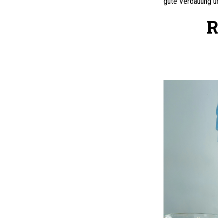
gute Verdauung un
R