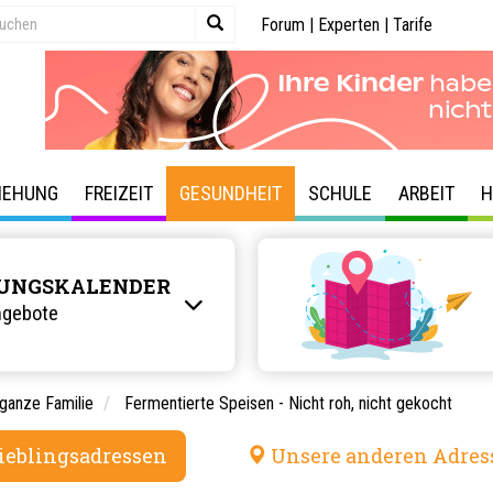
Forum
|
Experten
|
Tarife
IEHUNG
FREIZEIT
GESUNDHEIT
SCHULE
ARBEIT
H
UNGSKALENDER
ngebote
 ganze Familie
Fermentierte Speisen - Nicht roh, nicht gekocht
ieblingsadressen
Unsere anderen Adres