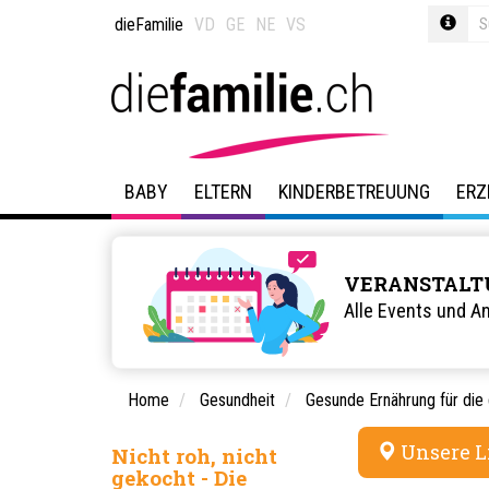
dieFamilie
VD
GE
NE
VS
BABY
ELTERN
KINDERBETREUUNG
ERZ
VERANSTALT
Alle Events und A
Home
Gesundheit
Gesunde Ernährung für die
Unsere L
Nicht roh, nicht
gekocht - Die