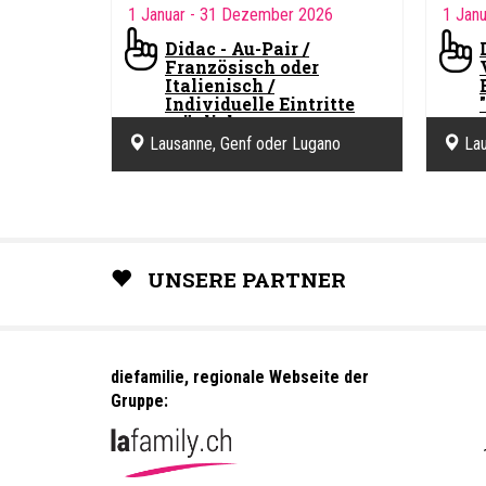
1 Januar
- 31 Dezember 2026
1 Jan
Didac - Au-Pair /
Französisch oder
Italienisch /
Individuelle Eintritte
möglich
Didac 
Lausanne, Genf oder Lugano
Lau
Didac Schulen - Bern
Englan
UNSERE PARTNER
diefamilie, regionale Webseite der
Gruppe: