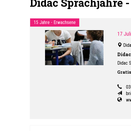
Didac Sprachjahre -
15 Jahre - Erwachsene
17 Jul
Dida
Didac
Didac S
Grati
03
br
ww