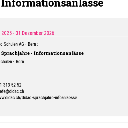
 Informationsanlässe
i 2025
- 31 Dezember 2026
c Schulen AG - Bern
:
 Sprachjahre - Informationsanlässe
chulen - Bern
s
1 313 52 52
iefe@didac.ch
w.didac.ch/didac-sprachjahre-infoanlaesse