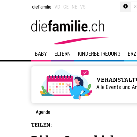
dieFamilie
VD
GE
NE
VS
BABY
ELTERN
KINDERBETREUUNG
ERZ
VERANSTALT
Alle Events und A
Agenda
TEILEN: