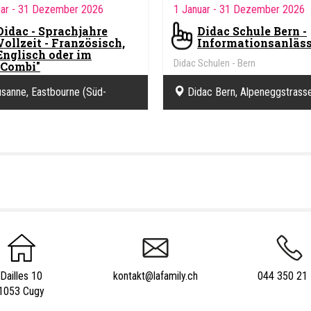
uar
- 31 Dezember 2026
1 Januar
- 31 Dezember 2026
Didac - Sprachjahre
Didac Schule Bern -
Vollzeit - Französisch,
Informationsanläs
Englisch oder im
Didac Schulen - Bern
"Combi"
Schulen - Bern
sanne, Eastbourne (Süd-
Didac Bern, Alpeneggstrasse
d)
3012 Bern
Dailles 10
kontakt@lafamily.ch
044 350 21
1053 Cugy