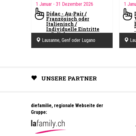
1 Januar
- 31 Dezember 2026
1 Jan
Didac - Au-Pair /
Französisch oder
Italienisch /
Individuelle Eintritte
möglich
Didac 
Lausanne, Genf oder Lugano
Lau
Didac Schulen
Englan
UNSERE PARTNER
diefamilie, regionale Webseite der
Gruppe: