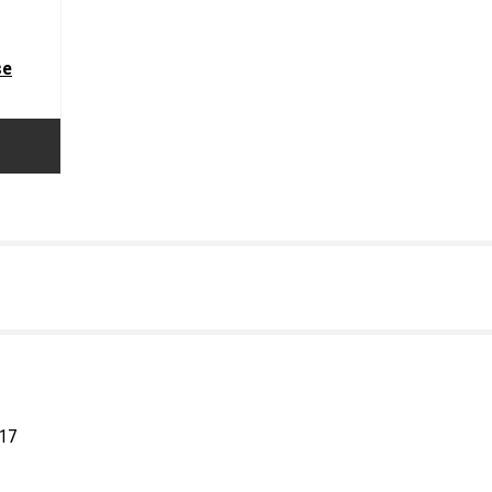
se
 17