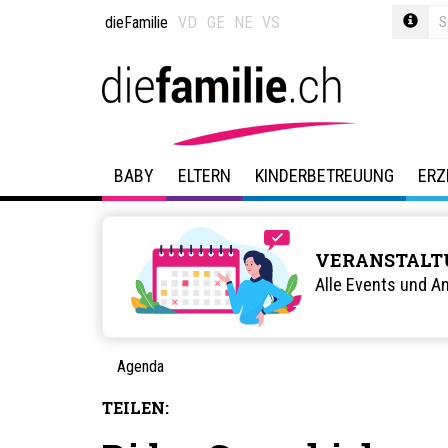
dieFamilie
VD
GE
NE
VS
BABY
ELTERN
KINDERBETREUUNG
ERZ
VERANSTALT
Alle Events und A
Agenda
TEILEN: