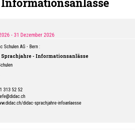
 Informationsanlässe
 2026
- 31 Dezember 2026
c Schulen AG - Bern
:
 Sprachjahre - Informationsanlässe
Schulen
s
1 313 52 52
iefe@didac.ch
w.didac.ch/didac-sprachjahre-infoanlaesse