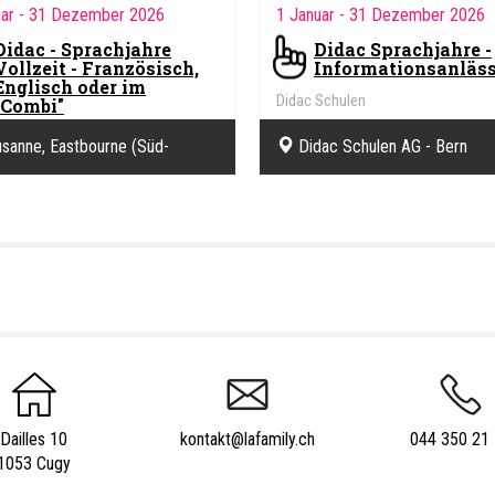
uar
- 31 Dezember 2026
1 Januar
- 31 Dezember 2026
Didac - Sprachjahre
Didac Sprachjahre -
Vollzeit - Französisch,
Informationsanläs
Englisch oder im
Didac Schulen
"Combi"
Schulen
sanne, Eastbourne (Süd-
Didac Schulen AG - Bern
d)
Dailles 10
kontakt@lafamily.ch
044 350 21
1053 Cugy