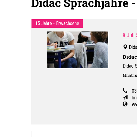
Didac Sprachjahre -
15 Jahre - Erwachsene
8 Juli
Dida
Didac
Didac 
Grati
03
br
ww