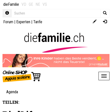
dieFamilie
VD
GE
NE
VS
Forum
|
Experten
|
Tarife
Toggl
Agenda
TEILEN: