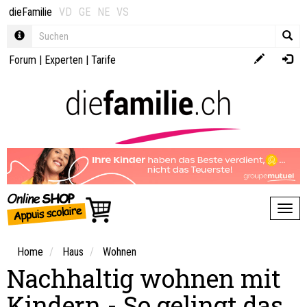
dieFamilie
VD
GE
NE
VS
Forum
|
Experten
|
Tarife
Toggl
Home
Haus
Wohnen
Nachhaltig wohnen mit
Kindern - So gelingt das