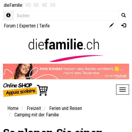
dieFamilie
VD
GE
NE
VS
Forum
|
Experten
|
Tarife
Toggl
Home
Freizeit
Ferien und Reisen
Camping mit der Familie