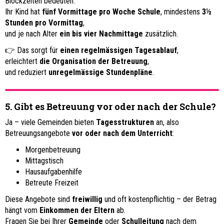
Blockzeiten bedeuten:
Ihr Kind hat
fünf Vormittage pro Woche Schule
, mindestens
3½
Stunden pro Vormittag
,
und je nach Alter
ein bis vier Nachmittage
zusätzlich.
👉 Das sorgt für
einen regelmässigen Tagesablauf
,
erleichtert
die Organisation der Betreuung
,
und reduziert
unregelmässige Stundenpläne
.
5. Gibt es Betreuung vor oder nach der Schule?
Ja – viele Gemeinden bieten
Tagesstrukturen
an, also
Betreuungsangebote
vor oder nach dem Unterricht
:
Morgenbetreuung
Mittagstisch
Hausaufgabenhilfe
Betreute Freizeit
Diese Angebote sind
freiwillig
und oft kostenpflichtig – der Betrag
hängt vom
Einkommen der Eltern
ab.
Fragen Sie bei Ihrer
Gemeinde
oder
Schulleitung
nach dem