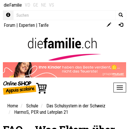
dieFamilie
VD
GE
NE
VS
Forum
|
Experten
|
Tarife
Toggl
Home
Schule
Das Schulsystem in der Schweiz
HarmoS, PER und Lehrplan 21