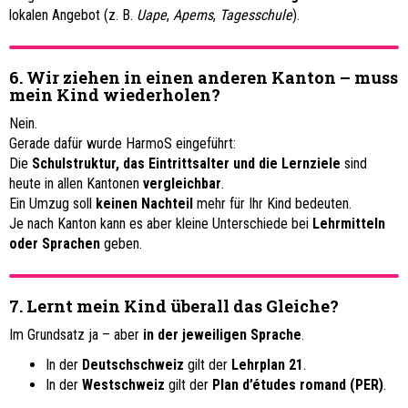
lokalen Angebot (z. B.
Uape
,
Apems
,
Tagesschule
).
6. Wir ziehen in einen anderen Kanton – muss
mein Kind wiederholen?
Nein.
Gerade dafür wurde HarmoS eingeführt:
Die
Schulstruktur, das Eintrittsalter und die Lernziele
sind
heute in allen Kantonen
vergleichbar
.
Ein Umzug soll
keinen Nachteil
mehr für Ihr Kind bedeuten.
Je nach Kanton kann es aber kleine Unterschiede bei
Lehrmitteln
oder Sprachen
geben.
7. Lernt mein Kind überall das Gleiche?
Im Grundsatz ja – aber
in der jeweiligen Sprache
.
In der
Deutschschweiz
gilt der
Lehrplan 21
.
In der
Westschweiz
gilt der
Plan d’études romand (PER)
.