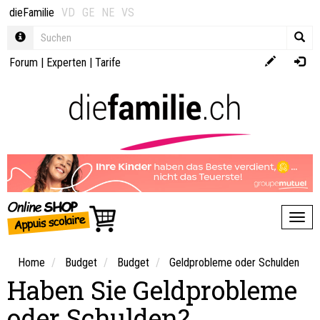
dieFamilie
VD
GE
NE
VS
Forum
|
Experten
|
Tarife
Toggl
Home
Budget
Budget
Geldprobleme oder Schulden
Haben Sie Geldprobleme
oder Schulden?