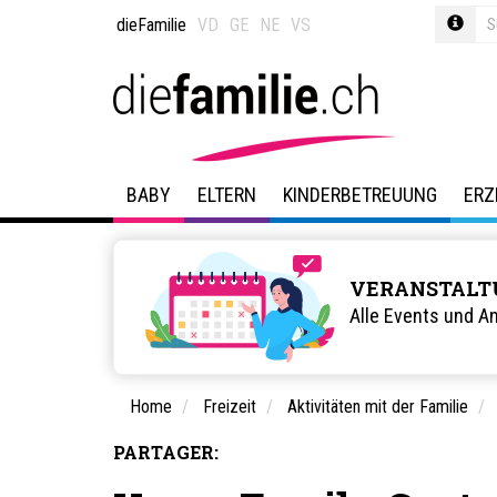
dieFamilie
VD
GE
NE
VS
BABY
ELTERN
KINDERBETREUUNG
ERZ
VERANSTALT
Alle Events und A
Home
Freizeit
Aktivitäten mit der Familie
PARTAGER: