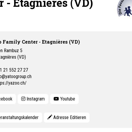
 - Etagnières (VD)
 Family Center - Etagnières (VD)
en Rambuz 5
tagnières (VD)
1 21 552 27 27
fo@yatoogroup.ch
tps://yazoo.ch/
cebook
Instagram
Youtube
ranstaltungskalender
Adresse Editieren