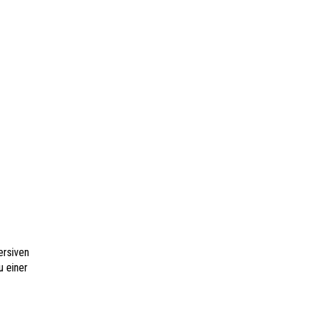
ersiven
u einer