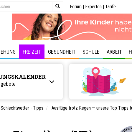
Forum
|
Experten
|
Tarife
IEHUNG
FREIZEIT
GESUNDHEIT
SCHULE
ARBEIT
H
UNGSKALENDER
ngebote
Schlechtwetter - Tipps
Ausflüge trotz Regen — unsere Top Tipps f