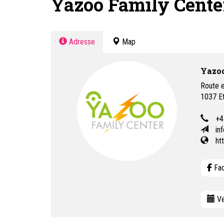
Yazoo Family Center
Adresse
Map
Yazoo
Route 
1037
E
+4
in
ht
Fa
Ve