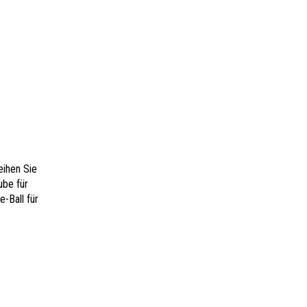
eihen Sie
ube für
-Ball für