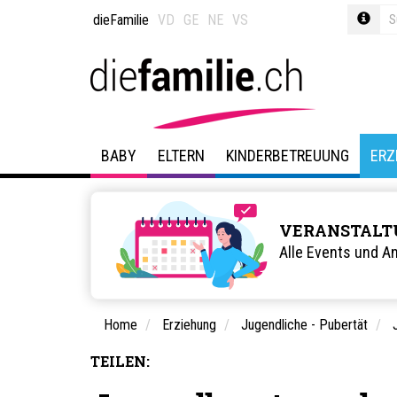
dieFamilie
VD
GE
NE
VS
BABY
ELTERN
KINDERBETREUUNG
ERZ
VERANSTALT
Alle Events und A
Home
Erziehung
Jugendliche - Pubertät
TEILEN: