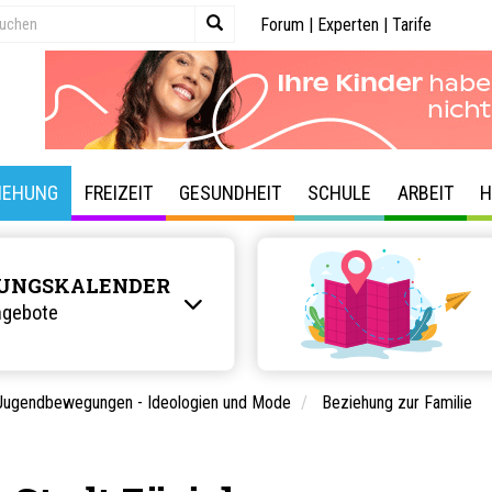
Forum
|
Experten
|
Tarife
IEHUNG
FREIZEIT
GESUNDHEIT
SCHULE
ARBEIT
H
UNGSKALENDER
ngebote
Jugendbewegungen - Ideologien und Mode
Beziehung zur Familie