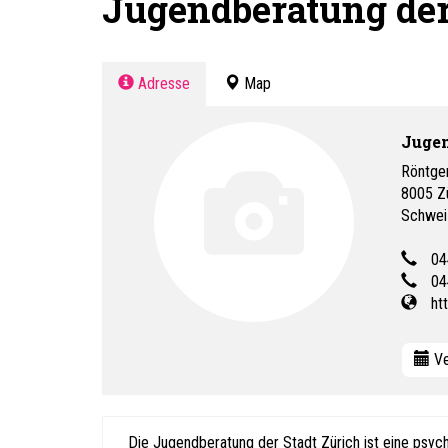
Jugendberatung der
Adresse
Map
Jugen
Röntge
8005
Z
Schwei
04
04
ht
Ve
Die Jugendberatung der Stadt Zürich ist eine psyc