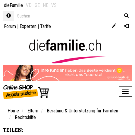
dieFamilie
VD
GE
NE
VS
Forum
|
Experten
|
Tarife
Toggl
Home
Eltern
Beratung & Unterstützung für Familien
Rechtshilfe
TEILEN: