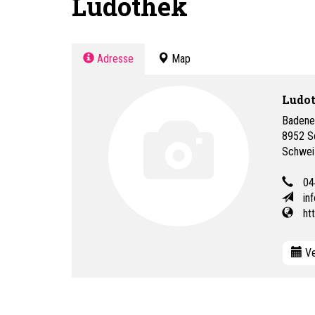
Ludothek
Adresse
Map
Ludo
Badene
8952
S
Schwei
04
in
ht
Ve