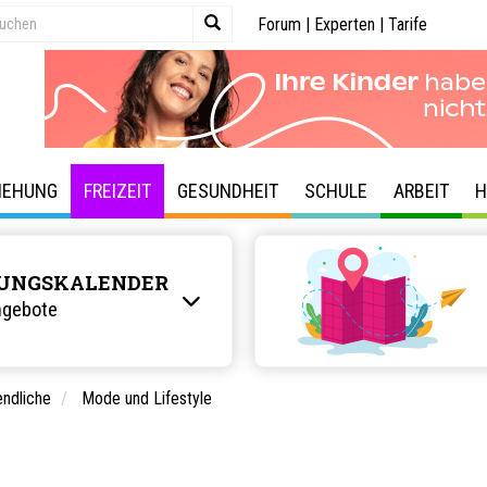
Forum
|
Experten
|
Tarife
IEHUNG
FREIZEIT
GESUNDHEIT
SCHULE
ARBEIT
H
UNGSKALENDER
ngebote
endliche
Mode und Lifestyle