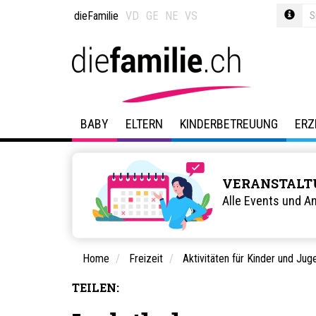
dieFamilie
VD
GE
NE
VS
BABY
ELTERN
KINDERBETREUUNG
ERZ
VERANSTALT
Alle Events und A
Home
Freizeit
Aktivitäten für Kinder und Jug
TEILEN: