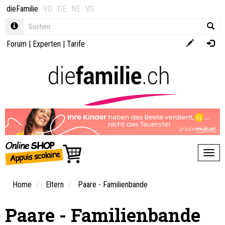
dieFamilie
VD
GE
NE
VS
Forum
|
Experten
|
Tarife
Toggl
Home
Eltern
Paare - Familienbande
Paare - Familienbande