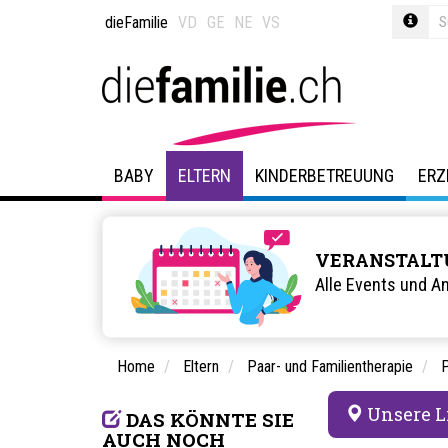
dieFamilie
VD
GE
NE
VS
BABY
ELTERN
KINDERBETREUUNG
ERZ
VERANSTALT
Alle Events und A
Home
Eltern
Paar- und Familientherapie
P
Unsere L
DAS KÖNNTE SIE
AUCH NOCH