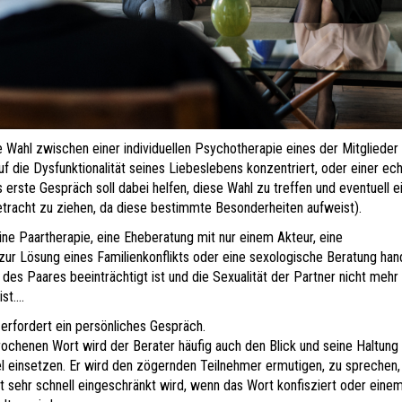
e Wahl zwischen einer individuellen Psychotherapie eines der Mitglieder
uf die Dysfunktionalität seines Liebeslebens konzentriert, oder einer ec
 erste Gespräch soll dabei helfen, diese Wahl zu treffen und eventuell e
etracht zu ziehen, da diese bestimmte Besonderheiten aufweist).
ine Paartherapie, eine Eheberatung mit nur einem Akteur, eine
zur Lösung eines Familienkonflikts oder eine sexologische Beratung han
 des Paares beeinträchtigt ist und die Sexualität der Partner nicht mehr
st....
erfordert ein persönliches Gespräch.
henen Wort wird der Berater häufig auch den Blick und seine Haltung 
el einsetzen. Er wird den zögernden Teilnehmer ermutigen, zu sprechen,
t sehr schnell eingeschränkt wird, wenn das Wort konfisziert oder eine