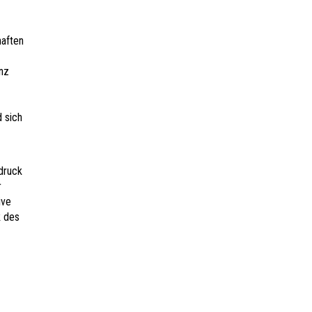
haften
nz
d sich
druck
r
ive
k des