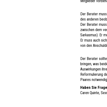
Mitglieder vorbeha
Der Berater muss 
des anderen beoba
Der Berater muss
zwischen dem verba
Sarkasmus). Er mu
Er muss auch siche
von den Anschuldi
Der Berater sollt
bringen, was bei
Auswirkungen ihre
Reformulierung de
Paares notwendig 
Haben Sie Frag
Caren Quinte, Sex