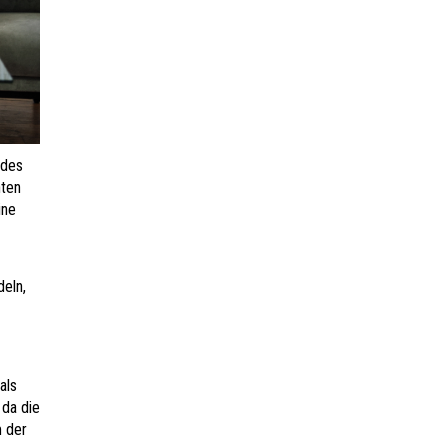
 des
hten
ine
deln,
als
 da die
m der