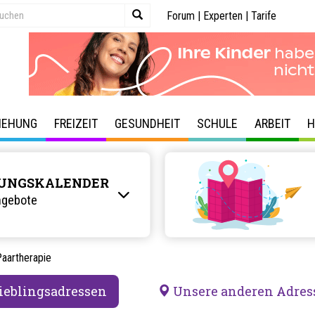
Forum
|
Experten
|
Tarife
IEHUNG
FREIZEIT
GESUNDHEIT
SCHULE
ARBEIT
H
UNGSKALENDER
ngebote
aartherapie
ieblingsadressen
Unsere anderen Adres