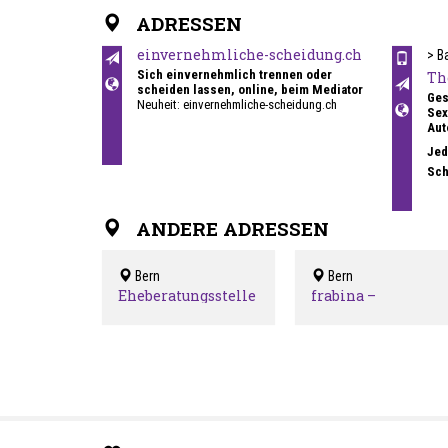
ADRESSEN
einvernehmliche-scheidung.ch
> B
Sich einvernehmlich trennen oder
Th
scheiden lassen, online, beim Mediator
Ges
Neuheit: einvernehmliche-scheidung.ch
Sex
präsentiert Ihnen eine Übersicht der
Aut
Gerichtskosten (siehe unten) und ist jetzt
auch in der Deutschschweiz aktiv!
Jed
Sei
Sch
bei 
EMR
Aut
ANDERE ADRESSEN
Qua
- A
- H
Bern
Bern
- N
- S
Eheberatungsstelle
frabina –
- P
der ref. Kirche
Beratungsstelle fü
- P
Bern-Jura
binationale Paare
und Familien