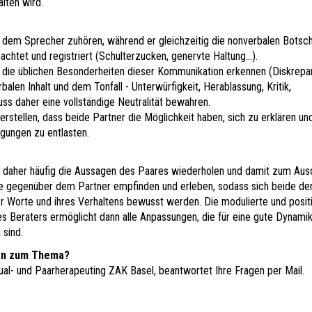
lten wird.
dem Sprecher zuhören, während er gleichzeitig die nonverbalen Botsc
chtet und registriert (Schulterzucken, genervte Haltung...).
 die üblichen Besonderheiten dieser Kommunikation erkennen (Diskrepa
len Inhalt und dem Tonfall - Unterwürfigkeit, Herablassung, Kritik,
ss daher eine vollständige Neutralität bewahren.
rstellen, dass beide Partner die Möglichkeit haben, sich zu erklären un
gungen zu entlasten.
e daher häufig die Aussagen des Paares wiederholen und damit zum Aus
de gegenüber dem Partner empfinden und erleben, sodass sich beide de
r Worte und ihres Verhaltens bewusst werden. Die modulierte und posit
s Beraters ermöglicht dann alle Anpassungen, die für eine gute Dynami
sind.
en zum Thema?
ual- und Paarherapeuting ZAK Basel, beantwortet Ihre Fragen per Mail.