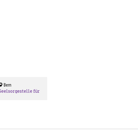
Bern
Seelsorgestelle für
Ehe-, Familien-
und Lebensfragen
der röm.-kath.
Kirche des Kt. Bern