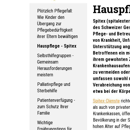
Hauspfl
Plötzlich Pflegefall:
Wie Kinder den
Spitex (spitalexter
Übergang zur
des Schweizer Ges
Pflegebedürftigkeit
Pflege- und Betre
ihrer Eltern bewältigen
von Krankheit, Unf
Hauspflege - Spitex
Unterstützung ange
Betroffenen ein m
Selbsthilfegruppen -
ihrem gewohnten 
Gemeinsam
Krankenhausaufent
Herausforderungen
zu vermeiden oder
meistern
umfassen sowohl m
Palliativpflege und
Verabreichung von
Sterbehilfe
etwa bei der Körpe
Patientenverfügung -
Spitex-Dienste
richt
zum Schutz Ihrer
als auch von private
Familie
Krankenkassen, öffen
Bevölkerung in der 
Wichtige
hohen Alter auf Pfle
Ernährungstipps für