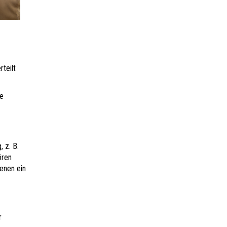
teilt
ie
 z. B.
ören
enen ein
r