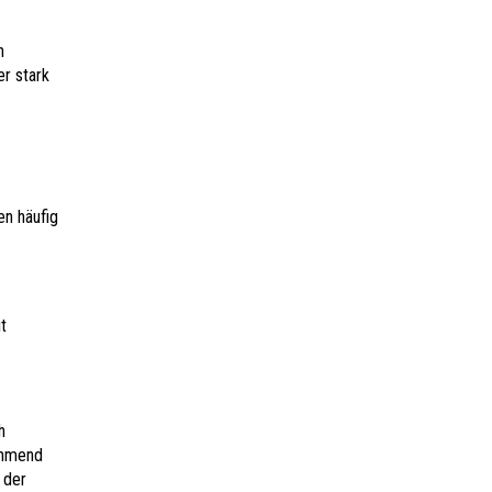
n
er stark
en häufig
t
h
ehmend
 der