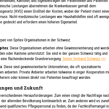
Gemeinden, Kantone) und Eigenbeiträgen der Patientinnen und Patienten
izinische Leistungen übernehmen die Krankenkassen gemäß dem
sgesetz (KVG) einen Großteil der Kosten, wobei der Patient meist eine
muss. Nicht-medizinische Leistungen wie Haushaltshilfen sind oft wenig
e gedeckt und erfordern einen höheren Eigenanteil.
ypen von Spitex-Organisationen in der Schweiz:
pitex
: Diese Organisationen arbeiten ohne Gewinnorientierung und werd
en oder Kantone unterstützt. Sie sind in der ganzen Schweiz tätig und
 eine flächendeckende Grundversorgung.
Spitex Verband Schweiz >>>
ex
: Diese sind gewinnorientierte Unternehmen, die oft spezialisierte
en anbieten. Private Anbieter arbeiten teilweise in enger Kooperation mi
herern oder können direkt von Patienten beauftragt werden.
ungen und Zukunft
r verschiedenen Herausforderungen. Zum einen steigt die Nachfrage nac
 der alternden Bevölkerung kontinuierlich an. Zum anderen wird es zun
hend qualifiziertes Pflegepersonal zu finden, da der Fachkräftemangel in