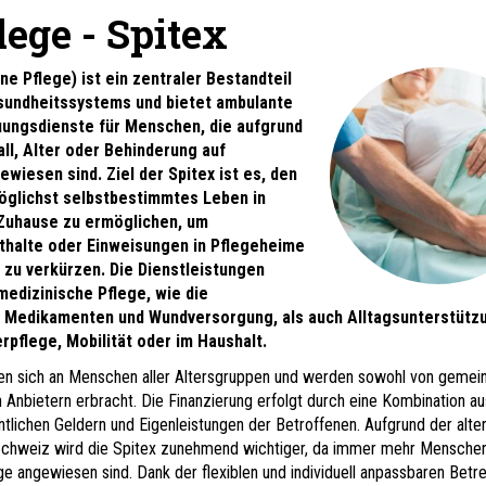
ege - Spitex
ne Pflege) ist ein zentraler Bestandteil
undheitssystems und bietet ambulante
uungsdienste für Menschen, die aufgrund
all, Alter oder Behinderung auf
wiesen sind. Ziel der Spitex ist es, den
öglichst selbstbestimmtes Leben in
Zuhause zu ermöglichen, um
halte oder Einweisungen in Pflegeheime
 zu verkürzen. Die Dienstleistungen
edizinische Pflege, wie die
 Medikamenten und Wundversorgung, als auch Alltagsunterstütz
rpflege, Mobilität oder im Haushalt.
en sich an Menschen aller Altersgruppen und werden sowohl von gemei
n Anbietern erbracht. Die Finanzierung erfolgt durch eine Kombination au
tlichen Geldern und Eigenleistungen der Betroffenen. Aufgrund der alte
Schweiz wird die Spitex zunehmend wichtiger, da immer mehr Mensche
ge angewiesen sind. Dank der flexiblen und individuell anpassbaren Betr