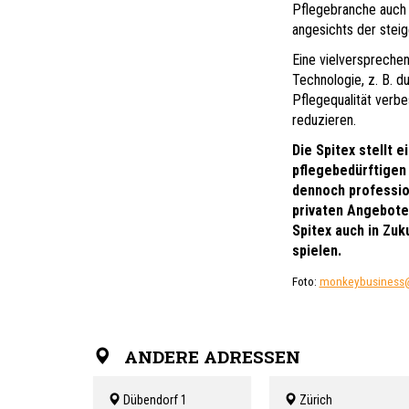
Pflegebranche auch d
angesichts der stei
Eine vielversprechen
Technologie, z. B. d
Pflegequalität verbe
reduzieren.
Die Spitex stellt 
pflegebedürftigen
dennoch profession
privaten Angeboten
Spitex auch in Zuk
spielen.
Foto:
monkeybusiness@
ANDERE ADRESSEN
Dübendorf 1
Zürich