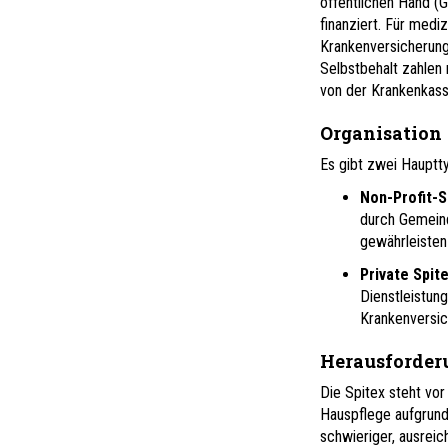
öffentlichen Hand (
finanziert. Für med
Krankenversicherung
Selbstbehalt zahlen 
von der Krankenkass
Organisation
Es gibt zwei Hauptt
Non-Profit-S
durch Gemeind
gewährleisten
Private Spit
Dienstleistung
Krankenversic
Herausforder
Die Spitex steht vo
Hauspflege aufgrund
schwieriger, ausreic