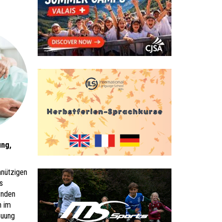
ung,
nnützigen
s
rnden
n im
euung