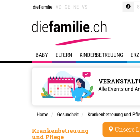
dieFamilie
VD
GE
NE
VS
BABY
ELTERN
KINDERBETREUUNG
ERZ
VERANSTALT
Alle Events und A
Home
Gesundheit
Krankenbetreuung und Pfl
Unsere L
Krankenbetreuung
und Pflege