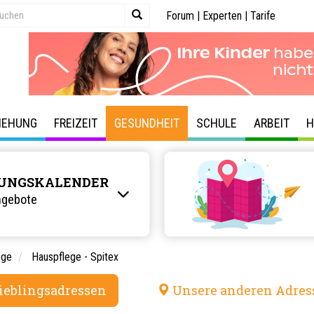
Forum
|
Experten
|
Tarife
IEHUNG
FREIZEIT
GESUNDHEIT
SCHULE
ARBEIT
H
UNGSKALENDER
ngebote
ege
Hauspflege - Spitex
ieblingsadressen
Unsere anderen Adres