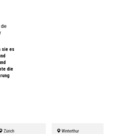
 die
r
 sie es
und
und
nte die
erung
Zürich
Winterthur