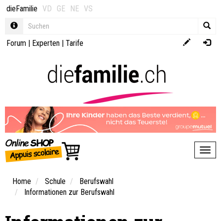
dieFamilie
VD
GE
NE
VS
Forum
|
Experten
|
Tarife
Toggl
Home
Schule
Berufswahl
Informationen zur Berufswahl