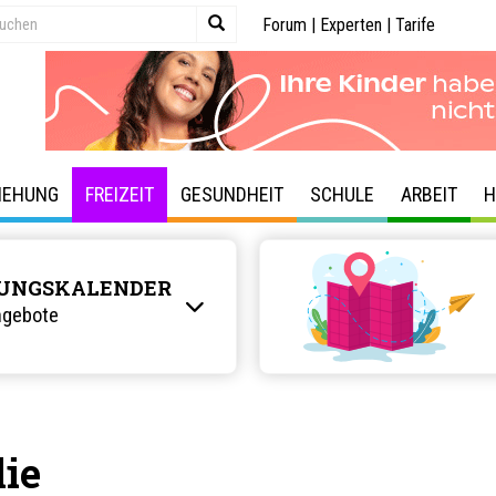
Forum
|
Experten
|
Tarife
IEHUNG
FREIZEIT
GESUNDHEIT
SCHULE
ARBEIT
H
UNGSKALENDER
ngebote
lie