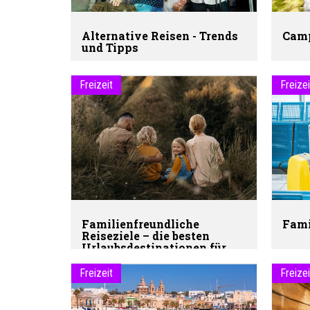
Alternative Reisen - Trends
Camp
und Tipps
Freizeit
Freizei
Familienfreundliche
Fami
Reiseziele – die besten
Urlaubsdestinationen für
Familien im Überblick!
Freizeit
Freizei