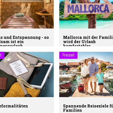
s und Entspannung - so
Mallorca mit der Famili
lsam ist ein
wird der Urlaub
nessurlaub
komfortabler
t
Freizeit
eformalitäten
Spannende Reiseziele f
Familien