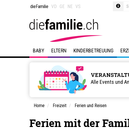
dieFamilie
VD
GE
NE
VS
BABY
ELTERN
KINDERBETREUUNG
ERZ
VERANSTALT
Alle Events und A
Home
Freizeit
Ferien und Reisen
Ferien mit der Fami