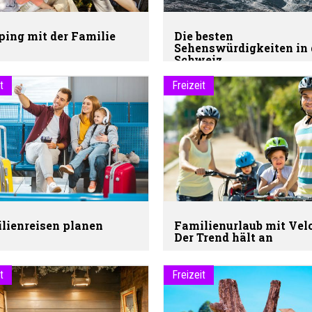
ing mit der Familie
Die besten
Sehenswürdigkeiten in 
Schweiz
t
Freizeit
lienreisen planen
Familienurlaub mit Velo
Der Trend hält an
t
Freizeit