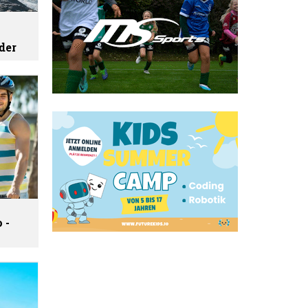
der
 -