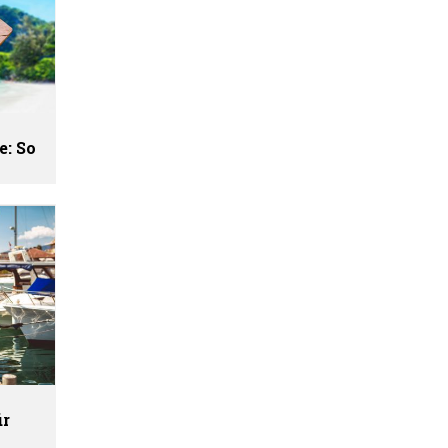
e: So
ür