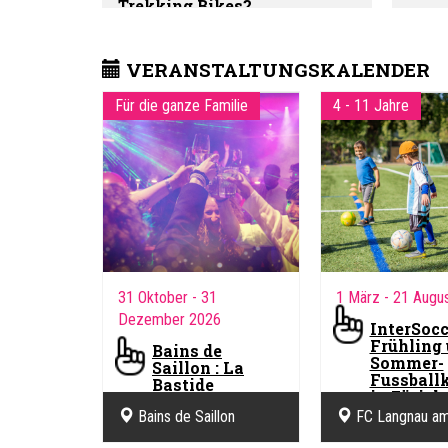
Trekking Bikes?
VERANSTALTUNGSKALENDER
Für die ganze Familie
4 - 11 Jahre
31 Oktober
- 31
1 März
- 21 Augu
Dezember 2026
InterSocc
Frühling
Bains de
Sommer-
Saillon : La
Fussball
Bastide
in Zürich 
Jungen u
Bains de Saillon - Der
Bains de Saillon
FC Langnau am
Mädchen 
Thermalpark im Herzen des
- 12 Jahr