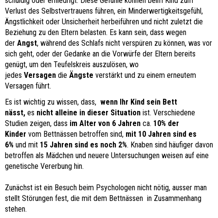
schuldig oder erniedrigt. Diese Gefühle können beim Kind zum
Verlust des Selbstvertrauens führen, ein Minderwertigkeitsgefühl,
Ängstlichkeit oder Unsicherheit herbeiführen und nicht zuletzt die
Beziehung zu den Eltern belasten. Es kann sein, dass wegen
der
Angst
, während des Schlafs nicht verspüren zu können, was vor
sich geht, oder der Gedanke an die Vorwürfe der Eltern bereits
genügt, um den Teufelskreis auszulösen, wo
jedes
Versagen
die
Ängste
verstärkt und zu einem erneutem
Versagen führt.
Es ist wichtig zu wissen, dass,
wenn Ihr Kind sein Bett
nässt,
es
nicht alleine
in dieser Situation
ist. Verschiedene
Studien zeigen, dass
im Alter von 6 Jahren
ca.
10% der
Kinder
vom Bettnässen betroffen sind,
mit 10 Jahren sind es
6%
und mit
15 Jahren sind es noch 2%
. Knaben sind häufiger davon
betroffen als Mädchen und neuere Untersuchungen weisen auf eine
genetische Vererbung hin.
Zunächst ist ein Besuch beim Psychologen nicht nötig, ausser man
stellt Störungen fest, die mit dem Bettnässen in Zusammenhang
stehen.