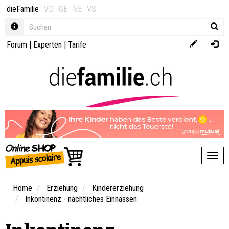
dieFamilie
VD
GE
NE
VS
Forum
|
Experten
|
Tarife
Toggl
Home
Erziehung
Kindererziehung
Inkontinenz - nächtliches Einnässen