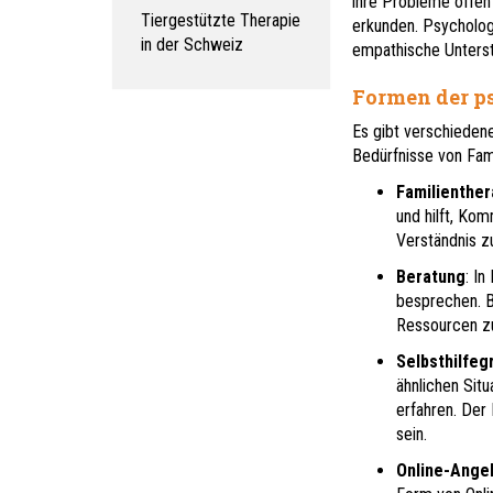
ihre Probleme offen
Tiergestützte Therapie
erkunden. Psycholog
in der Schweiz
empathische Unterst
Formen der p
Es gibt verschiedene
Bedürfnisse von Fami
Familienther
und hilft, Ko
Verständnis zu
Beratung
: I
besprechen. B
Ressourcen zu
Selbsthilfeg
ähnlichen Sit
erfahren. Der 
sein.
Online-Ange