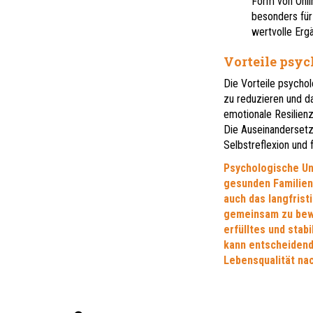
Form von Onli
besonders für 
wertvolle Ergä
Vorteile psyc
Die Vorteile psychol
zu reduzieren und da
emotionale Resilien
Die Auseinandersetz
Selbstreflexion und f
Psychologische Unt
gesunden Familienl
auch das langfrist
gemeinsam zu bewä
erfülltes und stab
kann entscheidend
Lebensqualität nac