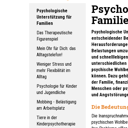
Psycho
Psychologische
Famili
Unterstützung für
Familien
Psychologische Unt
Das Therapeutische
entscheidender Be
Figurenspiel
Herausforderungen
Mein Ohr für Dich: das
Belastungen umzu
Alltagstelefon!
und schnelllebigen
unterschiedlichen 
Weniger Stress und
psychische Wohlbef
mehr Flexibilität im
können. Dazu gehö
Alltag
der Familie, finan
Psychologie für Kinder
Menschen oder ps
und Jugendliche
und Angststörung
Mobbing - Belästigung
Die Bedeutun
am Arbeitsplatz
Die Inanspruchnahme
Tiere in der
psychischen Wohlbefi
Kinderpsychotherapie