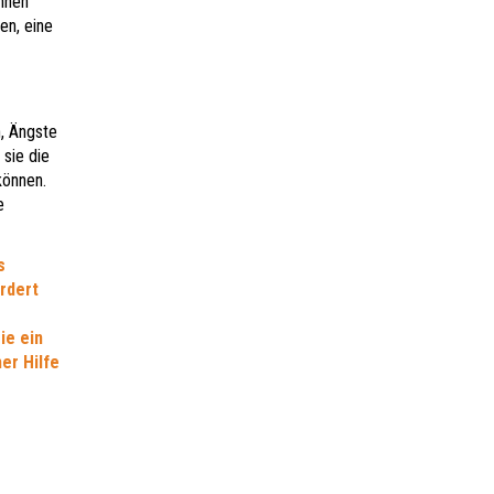
nnen
en, eine
n, Ängste
 sie die
können.
e
s
ördert
ie ein
er Hilfe