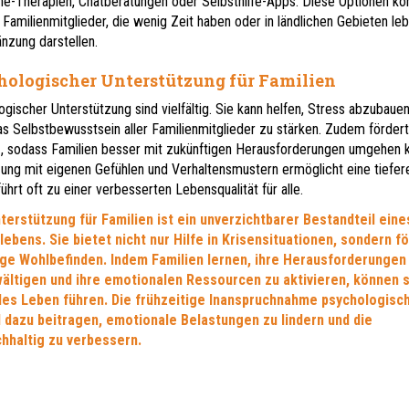
ne-Therapien, Chatberatungen oder Selbsthilfe-Apps. Diese Optionen kö
Familienmitglieder, die wenig Zeit haben oder in ländlichen Gebieten leb
nzung darstellen.
hologischer Unterstützung für Familien
ogischer Unterstützung sind vielfältig. Sie kann helfen, Stress abzubaue
s Selbstbewusstsein aller Familienmitglieder zu stärken. Zudem fördert
z, sodass Familien besser mit zukünftigen Herausforderungen umgehen 
ung mit eigenen Gefühlen und Verhaltensmustern ermöglicht eine tiefer
ührt oft zu einer verbesserten Lebensqualität für alle.
erstützung für Familien ist ein unverzichtbarer Bestandteil eine
ebens. Sie bietet nicht nur Hilfe in Krisensituationen, sondern f
ige Wohlbefinden. Indem Familien lernen, ihre Herausforderungen
ltigen und ihre emotionalen Ressourcen zu aktivieren, können s
iles Leben führen. Die frühzeitige Inanspruchnahme psychologisch
 dazu beitragen, emotionale Belastungen zu lindern und die
hhaltig zu verbessern.