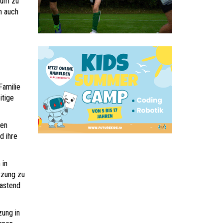
aum zu
n auch
Familie
itige
nen
d ihre
 in
tzung zu
lastend
zung in