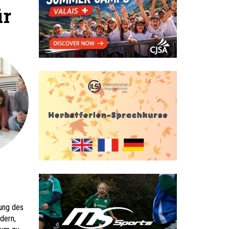
ür
rung des
dern,