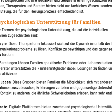
 zu besprechen und ihre Gedanken und Gefühle in einem geschützten R
en, Therapeuten und Berater bieten nicht nur fachliches Wissen, sonder
ützung, die für den Heilungsprozess entscheidend ist.
sychologischen Unterstützung für Familien
 Formen der psychologischen Unterstützung, die auf die individuellen
lien zugeschnitten sind:
apie
: Diese Therapieform fokussiert sich auf die Dynamik innerhalb der 
mmunikationsprobleme zu lösen, Konflikte zu bewältigen und das gegense
 fördern.
n Beratungen können Familien spezifische Probleme oder Lebenssituatio
erater unterstützen die Familienmitglieder dabei, Lösungen zu finden un
 aktivieren.
ruppen
: Diese Gruppen bieten Familien die Möglichkeit, sich mit anderen
uationen auszutauschen, Erfahrungen zu teilen und gegenseitige Unterstü
Kontakt zu anderen, die ähnliche Schwierigkeiten erleben, kann sehr ent
bote
: Digitale Plattformen bieten zunehmend psychologische Unterstüt