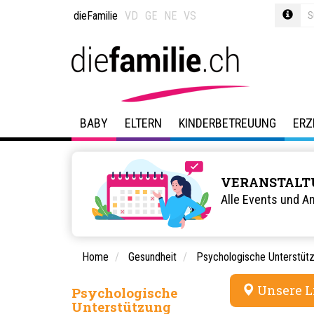
dieFamilie
VD
GE
NE
VS
BABY
ELTERN
KINDERBETREUUNG
ERZ
VERANSTALT
Alle Events und A
Home
Gesundheit
Psychologische Unterstüt
Unsere L
Psychologische
Unterstützung