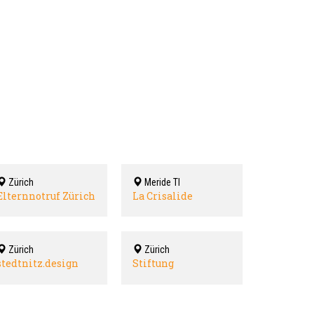
Zürich
Meride TI
Elternnotruf Zürich
La Crisalide
Zürich
Zürich
stedtnitz.design
Stiftung
your life.GmbH
Kirchlicher
Sozialdienst Zürich