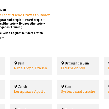
aden
erapeutische Praxis in Baden
prächstherapie – Paartherapie –
ualtherapie – Hypnosetherapie –
ogenes Training
e Reise beginnt mit dem ersten
t dem Jahr 2000 begleiten wir Menschen
ritt.
ihren Prozessen.
 anerkannte TherapeutInnen für
ogenes Training
lifikationen & Methoden:
utogenes Training (EMR anerkannt)
ypnosetherapie
Bern
Uettligen bei Bern
aturorientierte Prozessbegleitung
exualtherapie
Nina Trepp, Frauen
ElternLehre®
aartherapie
Oase
mehr wissen -
ersonzentrierte Beratung nach Carl Rogers
sicherer erziehen
Zürich
Bern
Lernpraxis Apollo
System analytische
Familienpädagogin
- wingwave Coach