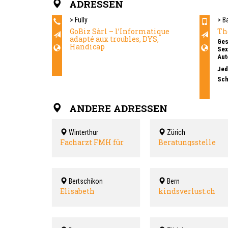
ADRESSEN
> Fully
> B
GoBiz Sàrl – l’Informatique
Th
adapté aux troubles, DYS,
Ges
Handicap
Sex
Aut
Jed
Sei
Sch
bei 
EMR
Aut
ANDERE ADRESSEN
Qua
- A
- H
Winterthur
Zürich
- N
- S
Facharzt FMH für
Beratungsstelle
- P
Psychiatrie und
CASTAGNA
- P
Psychotherapie
Bertschikon
Bern
Elisabeth
kindsverlust.ch
Dillmann Coaching