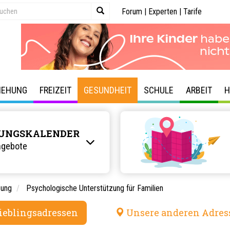
Forum
|
Experten
|
Tarife
IEHUNG
FREIZEIT
GESUNDHEIT
SCHULE
ARBEIT
H
UNGSKALENDER
ngebote
zung
Psychologische Unterstützung für Familien
ieblingsadressen
Unsere anderen Adres