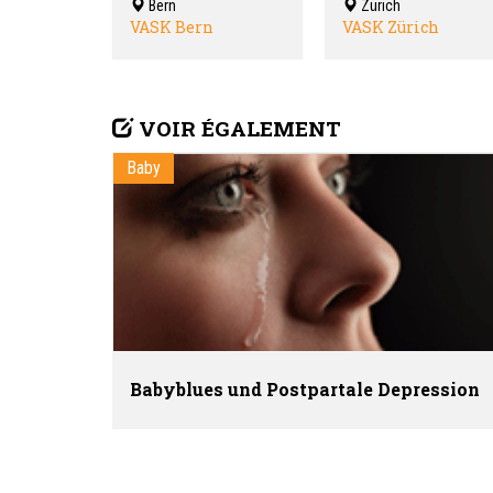
Bern
Zürich
VASK Bern
VASK Zürich
VOIR ÉGALEMENT
Baby
Babyblues und Postpartale Depression