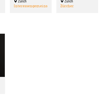
Zürich
Zürich
Interessengemeinschaft
Zürcher
Binational
Gesellschaft für
Psychiatrie und
Psychotherapie