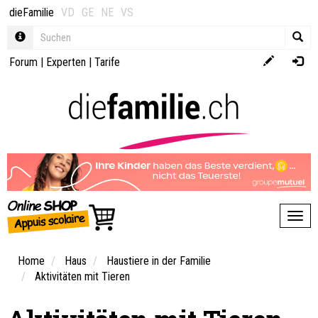
dieFamilie
VD
GE
NE
VS
Forum
|
Experten
|
Tarife
Toggl
Home
Haus
Haustiere in der Familie
Aktivitäten mit Tieren