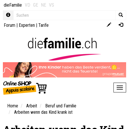
dieFamilie
VD
GE
NE
VS
Forum
|
Experten
|
Tarife
Toggl
Home
Arbeit
Beruf und Familie
Arbeiten wenn das Kind krank ist