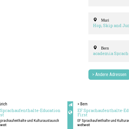
Eliane Panzer
Muri
Hop, Skip and J
into English
Bern
academia Sprach
Lernzentrum
> Andere Adressen
ürich
> Bern
 Sprachaufenthalte-Education
EF Sprachaufenthalte-Ed
st
First
Sprachaufenthalte und Kulturaustausch
EF Sprachaufenthalte und Kultur
tweit
weltweit