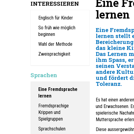
Eine F
INTERESSIEREN
lernen
Englisch für Kinder
So früh wie möglich
Eine Fremdsp
beginnen
lernen stellt 
Bereicherung
Wahl der Methode
das kleine Ki
Das Lernen m
Zweisprachigkeit
ihm Spass, er
seinen Verst
andere Kultu
Sprachen
und fördert d
Toleranz.
Eine Fremdsprache
lernen
Es hat einen andere
Fremdsprachige
und Erwachsenen. Es
Krippen und
spielerische Nachah
Spielgruppen
Muttersprache erlern
Sprachschulen
Diese aussergewöhnl