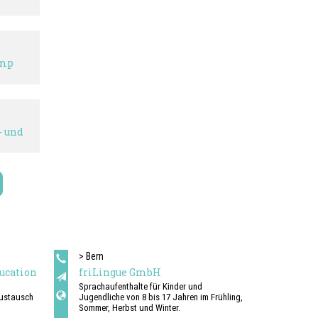
ump
- und
> Bern
ucation
friLingue GmbH
Sprachaufenthalte für Kinder und
austausch
Jugendliche von 8 bis 17 Jahren im Frühling,
Sommer, Herbst und Winter.