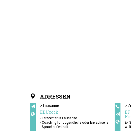
ADRESSEN
> Lausanne
> Z
EDUrock
EF
Fir
- Lerncenter in Lausanne
- Coaching für Jugendliche oder Erwachsene
EF 
- Sprachaufenthalt
wel