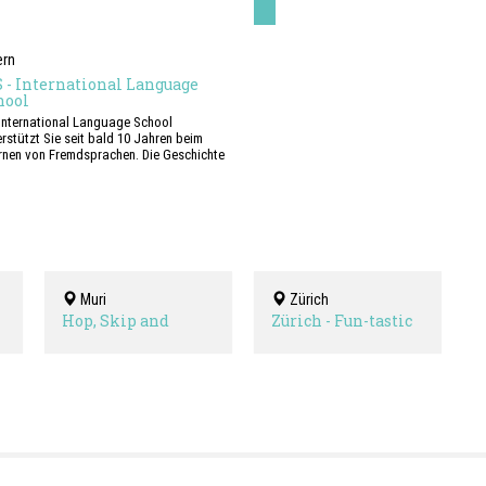
ern
S - International Language
hool
 International Language School
rstützt Sie seit bald 10 Jahren beim
ernen von Fremdsprachen. Die Geschichte
erer Sprachschule begann mit dem ersten
ndort im Herzen von Bern. Heute zählen
noch vier weitere Standorte in Basel,
ich, Aarau und St. Gallen dazu.
 Kurse werden ausschliesslich als
esschulangebote an unseren Standorten
hgeführt. Die ILS stellt weder
Muri
Zürich
erkünfte noch
erbringungsmöglichkeiten bei
Hop, Skip and
Zürich - Fun-tastic
familien zur Verfügung. Dies gilt für alle
Jump into English
English Club
ndorte.
Spielgruppe