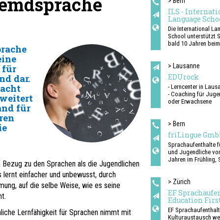
remdsprache
> Bern
ILS - Internati
Language Scho
Die International L
School unterstützt S
bald 10 Jahren beim
rache
von Fremdsprachen.
eine
Geschichte unserer
Sprachschule began
> Lausanne
 für
ersten Standort im 
EDUrock
nd dar.
Bern. Heute zählen 
acht
- Lerncenter in Laus
vier weitere Standort
- Coaching für Juge
Zürich, Aarau und St
weitert
oder Erwachsene
dazu.
and für
- Sprachaufenthalt
ren
Die Kurse werden
> Bern
ausschliesslich als
ie
Tagesschulangebot
friLingue Gm
unseren Standorten
Sprachaufenthalte f
durchgeführt. Die ILS
und Jugendliche von
weder Unterkünfte 
Jahren im Frühling,
Unterbringungsmögl
n Bezug zu den Sprachen als die Jugendlichen
Herbst und Winter.
bei Gastfamilien zur
 lernt einfacher und unbewusst, durch
Französisch, Englis
Verfügung. Dies gilt 
Deutsch lernen und
> Zürich
Standorte.
mung, auf die selbe Weise, wie es seine
perfektionieren in Es
EF Sprachaufe
t.
Leysin, Schwarzsee 
Education Firs
Ausland.
EF Sprachaufenthal
Sprachcamps
iche Lernfähigkeit für Sprachen nimmt mit
Kulturaustausch we