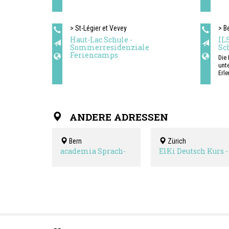
> St-Légier et Vevey
> B
Haut-Lac Schule -
IL
Sommerresidenziale
Sc
Feriencamps
Die
unte
Erl
uns
Sta
wir 
Zür
ANDERE ADRESSEN
Die
Tag
durc
Bern
Zürich
Unt
Unt
academia Sprach-
ElKi Deutsch Kurs -
Gast
und Lernzentrum
Eliane Panzer
Sta