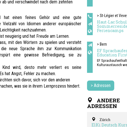
v ab und verschwindet nach dem zehnten
> St-Légier et Veve
nd hat einen feines Gehör und eine gute
Haut-Lac Schul
ne Vielzahl von Idiomen anderer europäischer
Sommerreside
Leichtigkeit nachzuahmen.
Feriencamps
ist neugierig und hat Freude am Lernen.
pass, mit den Wörtern zu spielen und versteht
> Bern
s die neue Sprache ihm zur Kommunikation
EF Sprachaufe
Education Firs
rspürt eine gewisse Befriedigung, sie zu
EF Sprachaufenthal
Kulturaustausch we
 Kind wird, desto mehr verliert es seine
 Es hat Angst, Fehler zu machen.
rchten sich davor, sich vor den anderen
> Adressen
machen, was sie in ihrem Lernprozess hindert.
ANDERE
ADRESSEN
Zürich
ElKi Deutsch Kurs