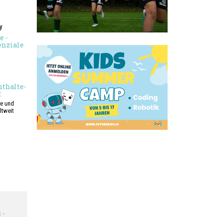
y
e -
nziale
nthalte-
t
te und
ltweit
 -