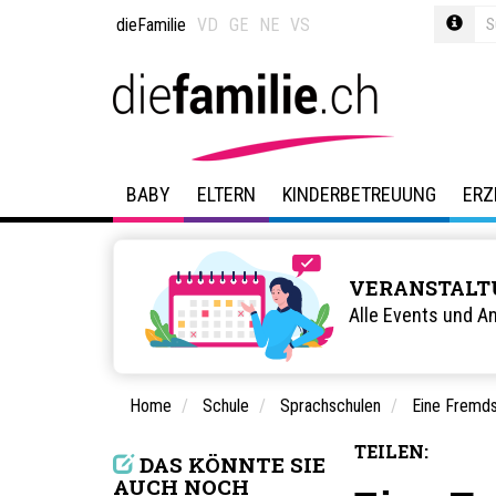
dieFamilie
VD
GE
NE
VS
BABY
ELTERN
KINDERBETREUUNG
ERZ
VERANSTALT
Alle Events und A
Home
Schule
Sprachschulen
Eine Fremds
TEILEN:
DAS KÖNNTE SIE
AUCH NOCH