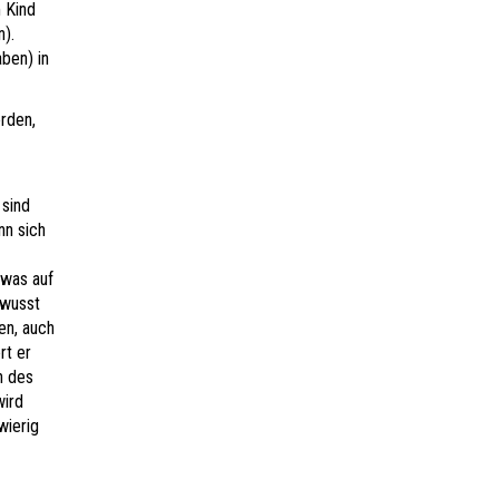
 Kind
n).
ben) in
rden,
 sind
nn sich
 was auf
ewusst
en, auch
rt er
n des
wird
wierig