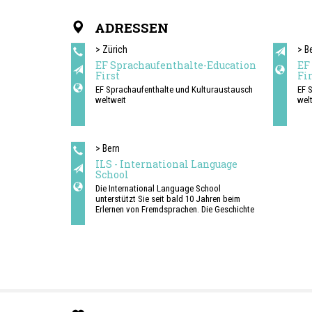
ADRESSEN
> Zürich
> B
EF Sprachaufenthalte-Education
EF
First
Fir
EF Sprachaufenthalte und Kulturaustausch
EF 
weltweit
wel
> Bern
ILS - International Language
School
Die International Language School
unterstützt Sie seit bald 10 Jahren beim
Erlernen von Fremdsprachen. Die Geschichte
unserer Sprachschule begann mit dem ersten
Standort im Herzen von Bern. Heute zählen
wir noch vier weitere Standorte in Basel,
Zürich, Aarau und St. Gallen dazu.
Die Kurse werden ausschliesslich als
Tagesschulangebote an unseren Standorten
durchgeführt. Die ILS stellt weder
Unterkünfte noch