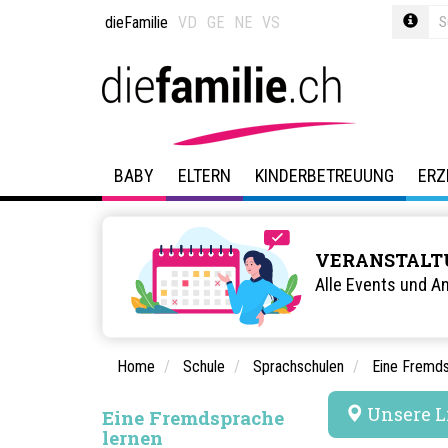
dieFamilie
VD
GE
NE
VS
BABY
ELTERN
KINDERBETREUUNG
ERZ
VERANSTALT
Alle Events und A
Home
Schule
Sprachschulen
Eine Fremds
Unsere L
Eine Fremdsprache
lernen