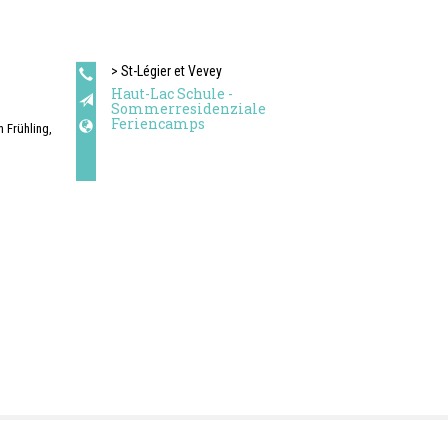
> St-Légier et Vevey
Haut-Lac Schule -
Sommerresidenziale
Feriencamps
 Frühling,
h lernen
eysin,