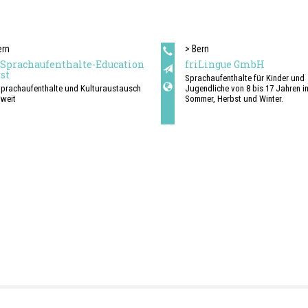
ern
> Bern
 Sprachaufenthalte-Education
friLingue GmbH
st
Sprachaufenthalte für Kinder und
Sprachaufenthalte und Kulturaustausch
Jugendliche von 8 bis 17 Jahren im
tweit
Sommer, Herbst und Winter.
Französisch, Englisch oder Deutsc
und perfektionieren in Estavayer, L
Schwarzsee oder im Ausland.
Sprachcamps