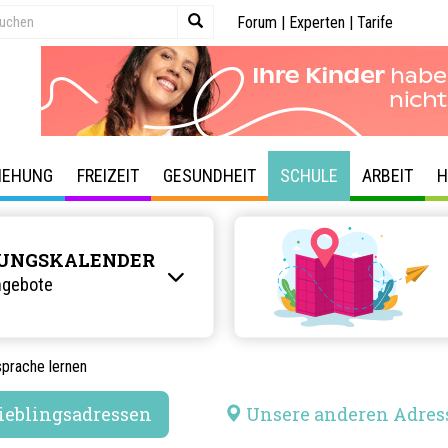
Forum
|
Experten
|
Tarife
IEHUNG
FREIZEIT
GESUNDHEIT
SCHULE
ARBEIT
H
UNGSKALENDER
ngebote
prache lernen
ieblingsadressen
Unsere anderen Adres