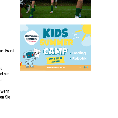
e
e. Es ist
zu
nd sie
u
t wenn
en Sie