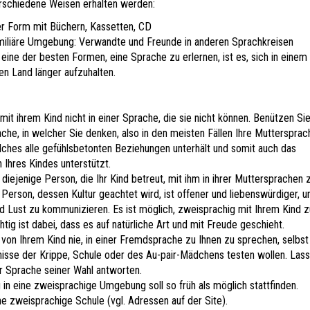
rschiedene Weisen erhalten werden:
her Form mit Büchern, Kassetten, CD
miliäre Umgebung: Verwandte und Freunde in anderen Sprachkreisen
eine der besten Formen, eine Sprache zu erlernen, ist es, sich in einem
n Land länger aufzuhalten.
it ihrem Kind nicht in einer Sprache, die sie nicht können. Benützen Si
che, in welcher Sie denken, also in den meisten Fällen Ihre Muttersprach
lches alle gefühlsbetonten Beziehungen unterhält und somit auch das
Ihres Kindes unterstützt.
diejenige Person, die Ihr Kind betreut, mit ihm in ihrer Muttersprachen 
Person, dessen Kultur geachtet wird, ist offener und liebenswürdiger, u
nd Lust zu kommunizieren. Es ist möglich, zweisprachig mit Ihrem Kind z
tig ist dabei, dass es auf natürliche Art und mit Freude geschieht.
 von Ihrem Kind nie, in einer Fremdsprache zu Ihnen zu sprechen, selbs
nisse der Krippe, Schule oder des Au-pair-Mädchens testen wollen. Lass
er Sprache seiner Wahl antworten.
 in eine zweisprachige Umgebung soll so früh als möglich stattfinden.
e zweisprachige Schule (vgl. Adressen auf der Site).