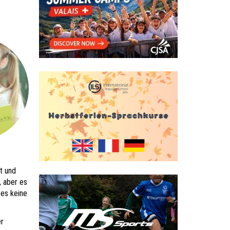
t und
, aber es
 es keine
er