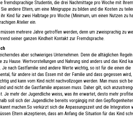
ne fremdsprachige Studentin, die drei Nachmittage pro Woche mit Ihrem
 Sie andere Eltern, um eine Minigruppe zu bilden und die Kosten zu teile
 ihr Kind für zwei Halbtage pro Woche (Minimum, um einen Nutzen zu ha
achigen Atelier ein.
 müssen mehrere Jahre getroffen werden, denn um zweisprachig zu we
hrend seiner ganzen Kindheit Kontakt zur Fremdsprache.
sch
reicherndes aber schwieriges Unternehmen. Denn die alltäglichen Regeln
ie zu Hause. Wertvorstellungen und Nahrung sind anders und das Kind ka
. Je nach Gastfamilie sind andere Werte wichtig, so ist für die einen die
ental, für andere ist das Essen mit der Familie und dass gegessen wird,
htig und kann vom Kind nicht nachvollzogen werden. Man muss sich b
Kind und nicht die Gastfamilie anpassen muss. Daher gilt, sich anzustreng
t. Je mehr der Jugendliche weiss, was ihn erwartet, desto mehr profitie
alb soll sich der Jugendliche bereits vorgängig mit den Gepflogenheite
kannt machen.So verkürzt sich die Anpassungszeit und die Integration 
müssen Eltern akzeptieren, dass am Anfang die Situation für das Kind sch