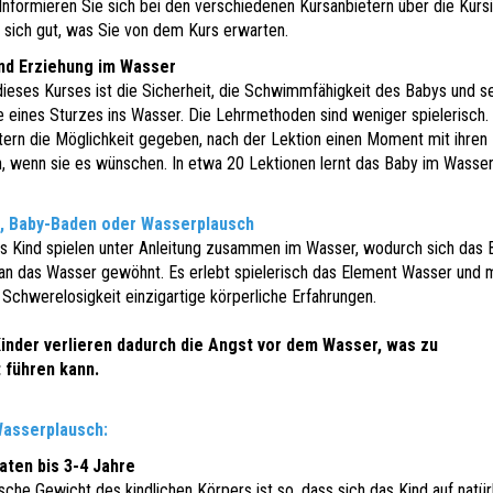
 Informieren Sie sich bei den verschiedenen Kursanbietern über die Kursi
 sich gut, was Sie von dem Kurs erwarten.
und Erziehung im Wasser
 dieses Kurses ist die Sicherheit, die Schwimmfähigkeit des Babys und s
e eines Sturzes ins Wasser. Die Lehrmethoden sind weniger spielerisch.
ltern die Möglichkeit gegeben, nach der Lektion einen Moment mit ihren
n, wenn sie es wünschen. In etwa 20 Lektionen lernt das Baby im Wasse
 Baby-Baden oder Wasserplausch
s Kind spielen unter Anleitung zusammen im Wasser, wodurch sich das 
t an das Wasser gewöhnt. Es erlebt spielerisch das Element Wasser und 
 Schwerelosigkeit einzigartige körperliche Erfahrungen.
Kinder verlieren dadurch die Angst vor dem Wasser, was zu
 führen kann.
Wasserplausch:
ten bis 3-4 Jahre
sche Gewicht des kindlichen Körpers ist so, dass sich das Kind auf natür