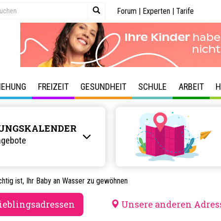
Forum
|
Experten
|
Tarife
IEHUNG
FREIZEIT
GESUNDHEIT
SCHULE
ARBEIT
H
UNGSKALENDER
ngebote
htig ist, Ihr Baby an Wasser zu gewöhnen
ieblingsadressen
Unsere anderen Adres