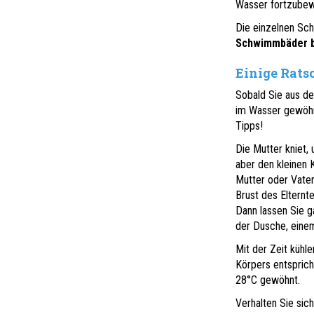
Wasser fortzubew
Die einzelnen Sch
Schwimmbäder b
Einige Rats
Sobald Sie aus d
im Wasser gewöhne
Tipps!
Die Mutter kniet
aber den kleinen
Mutter oder Vater
Brust des Elternt
Dann lassen Sie g
der Dusche, eine
Mit der Zeit kühl
Körpers entspric
28°C gewöhnt.
Verhalten Sie sic