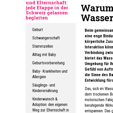
und Elternschaft:
Warum e
jede Etappe in der
Schweiz gelassen
Wasser
begleiten
Geburt
Beim gemeinsame
eine enge Bindu
Schwangerschaft
körperliche Zus
Stammzellen
Interaktion kön
Verbindung zwis
Alltag mit Baby
bietet das Wass
Geburtsvorbereitung
Umgebung für Ih
Gefühl von Auftr
Baby- Krankheiten und
die Sinne des B
Allergien
Entwicklung för
Säuglings- und
Das, sich im Wass
Kinderernährung
dem trockenen Bo
Kinderwunsch &
motorischen Fähi
Adoption: den eigenen
beruhigende Wirku
Weg zur Elternschaft in
entspannen. Das 