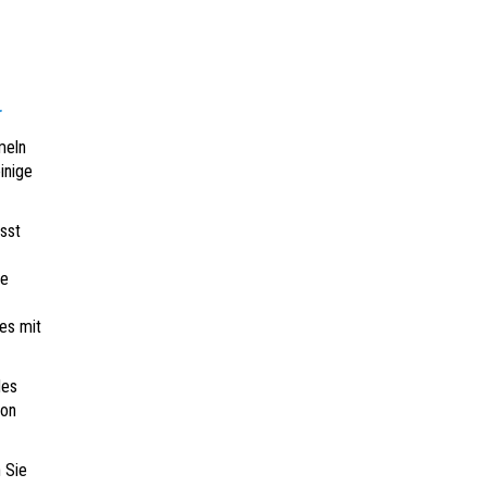
r
meln
inige
sst
ie
es mit
des
von
 Sie