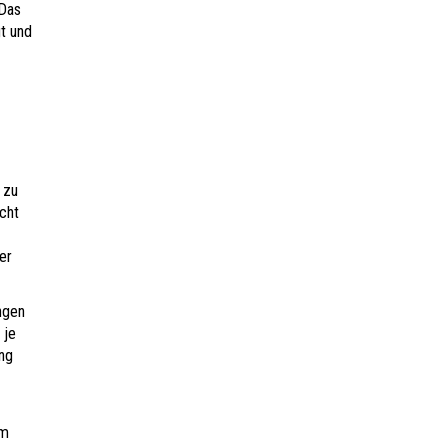
 Das
t und
 zu
cht
s
er
ngen
 je
ng
im