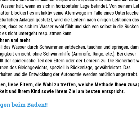
Wasser hält, wenn es sich in horizontaler Lage befindet. Von seinem Le
tter blockiert es instinktiv seine Atemwege im Falle eines Untertauche
atürlichen Anlagen gestützt, wird die Leiterin nach einigen Lektionen da
gen, dass es sich im Wasser wohl fühlt und sich von selbst in die Rücken
t es nicht untergeht resp. atmen kann.
ahren und mehr
oll das Wasser durch Schwimmen entdecken, tauchen und springen, dami
gigkeit erreicht, ohne Schwimmhilfe (Armreife, Ringe, etc.). Bei dieser
lt der spielerische Teil den Eltern oder der Lehrerin zu. Die Sicherheit w
nen des Gleichgewichts, speziell in Rückenlage, gewährleistet. Das
alten und die Entwicklung der Autonomie werden natürlich angestrebt.
nen, liebe Eltern, die Wahl zu treffen, welche Methode Ihnen zusa
keit und Ihrem Kind sowie Ihrem Ziel am besten entspricht.
gen beim Baden!!