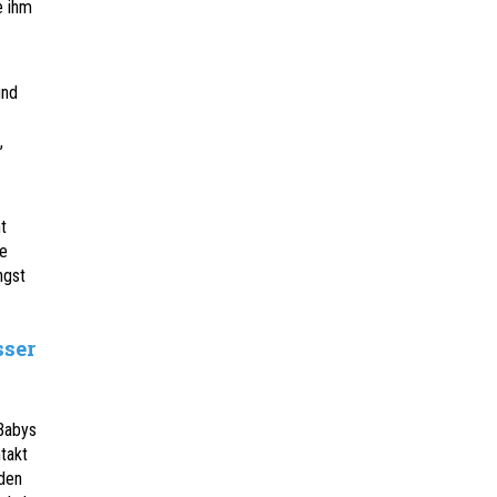
e ihm
und
,
t
se
ngst
sser
 Babys
takt
den