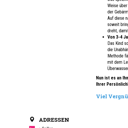
Weise über 
der Gebärmu
Auf diese n
soweit brin
dreht, dami
Von 3-4 J
Das Kind s
die Unabhän
Methode fäl
mit dem Ler
Überwasserh
Nun ist es an Ih
Ihrer Persönlich
Viel Vergnü
ADRESSEN