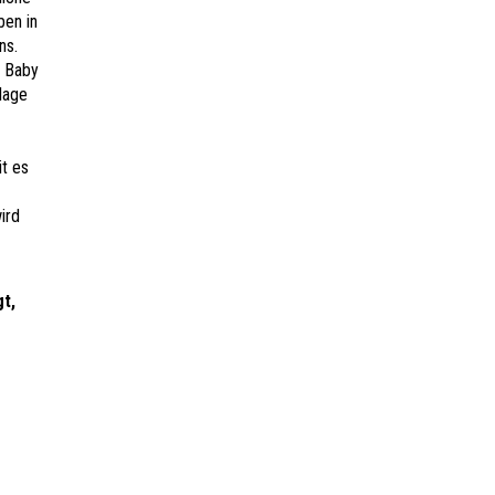
ben in
ns.
s Baby
lage
t es
ird
gt,