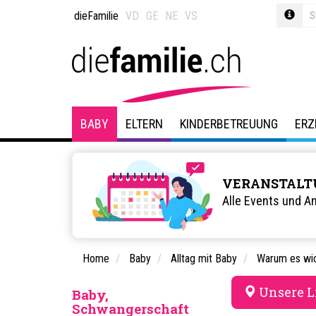
dieFamilie
VD
GE
NE
VS
BABY
ELTERN
KINDERBETREUUNG
ERZ
VERANSTALT
Alle Events und A
Home
Baby
Alltag mit Baby
Warum es wic
Unsere L
Baby,
Schwangerschaft