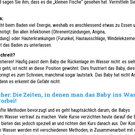
d sagen Sie ihm, dass es die „kleinen Fische“ gesehen hat. Vermitteln Si
n:
ht beim Baden viel Energie, weshalb es anschliessend etwas zu Essen 
ötigt. Bei allen Infektionen (Ohrenentzündungen, Angina,
ndung) oder Hauterkrankungen (Furunkel, Hautausschläge, Windelekzeme
t das Baden zu unterlassen.
chreit?
sistieren! Häufig passt dem Baby die Rückenlage im Wasser nicht: es sieh
h geht, ist nicht an diese Position gewöhnt. Dies frustriert das Baby, die
 bringt es zum Schreien, manchmal sogar lautstark. Das Baby hat nicht A
enn es erkennt die Gefahr nicht.
icher: Die Zeiten, in denen man das Baby ins Wa
orbei!
fte Methoden bevorzugt und es geht hauptsächlich darum, die Babys
em Wasser vertraut zu machen. Viele Kurse verzichten heute darauf die
e bieten das jedoch speziell an und richten den Kurs danach aus. Der Kon
m Wasser werden mit verschiedenen Methoden, in Zusammenarbeit mit 