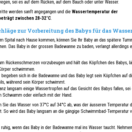
egen, sei es auf dem Rücken, auf dem Bauch oder unter Wasser.
ritte werden sanft angegangen und die
Wassertemperatur der
eträgt zwischen 28-32°C
.
chläge zur Vorbereitung des Babys für das Wasse
em Spital nach Hause kommen, können Sie Ihr Baby an das spätere Tum
n. Das Baby in der grossen Badewanne zu baden, verlangt allerdings e
, um Rückenschmerzen vorzubeugen und hält das Köpfchen des Babys, lä
 Körper schwimmen.
 begeben sich in die Badewanne und das Baby legt sein Köpfchen auf d
eils, während sein Körper schwimmt.
anz langsam einige Wassertropfen auf das Gesicht des Babys fallen, sei 
m Schwamm oder einfach mit der Hand.
en Sie das Wasser von 37°C auf 34°C ab, was der äusseren Temperatur 
ht. So wird das Baby langsam an die gängige Schwimmbad-Temperatur 
h ruhig, wenn das Baby in der Badewanne mal ins Wasser taucht. Nehmen