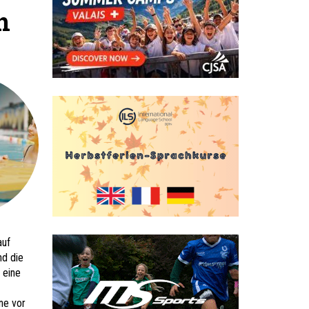
n
auf
d die
 eine
ne vor