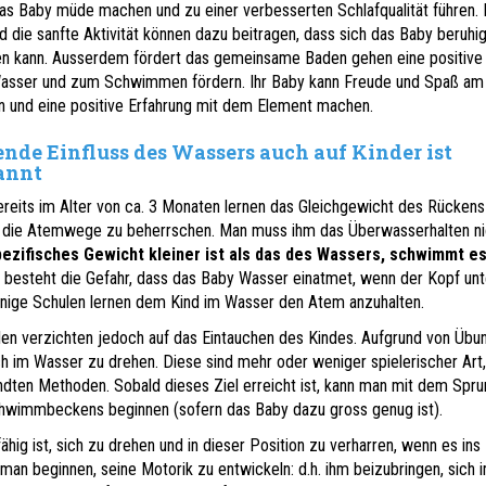
s Baby müde machen und zu einer verbesserten Schlafqualität führen.
die sanfte Aktivität können dazu beitragen, dass sich das Baby beruhig
fen kann. Ausserdem fördert das gemeinsame Baden gehen eine positive
Wasser und zum Schwimmen fördern. Ihr Baby kann Freude und Spaß am
n und eine positive Erfahrung mit dem Element machen.
ende Einfluss des Wassers auch auf Kinder ist
annt
eits im Alter von ca. 3 Monaten lernen das Gleichgewicht des Rückens
ve die Atemwege zu beherrschen.
Man muss ihm das Überwasserhalten ni
pezifisches Gewicht kleiner ist als das des Wassers, schwimmt e
 besteht die Gefahr, dass das Baby Wasser einatmet, wenn der Kopf unt
nige Schulen lernen dem Kind im Wasser den Atem anzuhalten.
en verzichten jedoch auf das Eintauchen des Kindes.
Aufgrund von Übu
ich im Wasser zu drehen. Diese sind mehr oder weniger spielerischer Art,
ten Methoden. Sobald dieses Ziel erreicht ist, kann man mit dem Spru
wimmbeckens beginnen (sofern das Baby dazu gross genug ist).
hig ist, sich zu drehen und in dieser Position zu verharren, wenn es ins
 man beginnen, seine Motorik zu entwickeln: d.h. ihm beizubringen, sich 