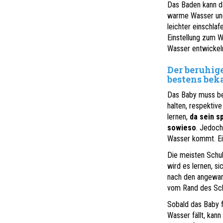
Das Baden kann da
warme Wasser und 
leichter einschla
Einstellung zum 
Wasser entwickel
Der beruhig
bestens bek
Das Baby muss ber
halten, respekti
lernen,
da sein s
sowieso
. Jedoch
Wasser kommt. Ei
Die meisten Schul
wird es lernen, s
nach den angewand
vom Rand des Sch
Sobald das Baby fä
Wasser fällt, kann