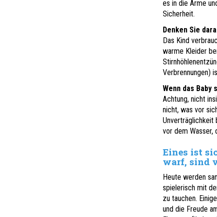
es in die Arme un
Sicherheit.
Denken Sie dara
Das Kind verbrauc
warme Kleider ben
Stirnhöhlenentzü
Verbrennungen) is
Wenn das Baby s
Achtung, nicht in
nicht, was vor sic
Unverträglichkeit
vor dem Wasser, d
Eines ist s
warf, sind v
Heute werden san
spielerisch mit d
zu tauchen. Einig
und die Freude a