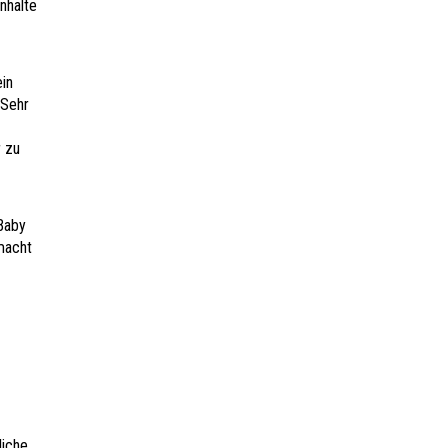
nhalte
ein
 Sehr
r zu
Baby
macht
liche