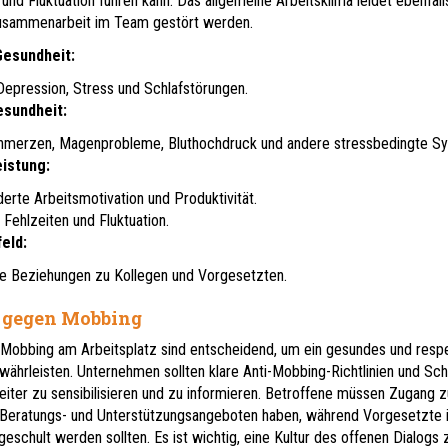
 und Fluktuation führen kann. Das allgemeine Arbeitsklima leidet ebenfall
Zusammenarbeit im Team gestört werden.
Gesundheit:
Depression, Stress und Schlafstörungen.
esundheit:
hmerzen, Magenprobleme, Bluthochdruck und andere stressbedingte S
eistung:
erte Arbeitsmotivation und Produktivität.
 Fehlzeiten und Fluktuation.
eld:
e Beziehungen zu Kollegen und Vorgesetzten.
gegen Mobbing
bbing am Arbeitsplatz sind entscheidend, um ein gesundes und respe
ährleisten. Unternehmen sollten klare Anti-Mobbing-Richtlinien und Sc
eiter zu sensibilisieren und zu informieren. Betroffene müssen Zugang z
Beratungs- und Unterstützungsangeboten haben, während Vorgesetzte i
geschult werden sollten. Es ist wichtig, eine Kultur des offenen Dialogs 