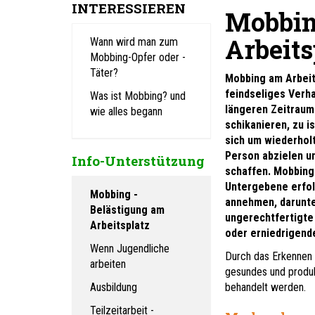
INTERESSIEREN
Mobbin
Arbeits
Wann wird man zum
Mobbing-Opfer oder -
Täter?
Mobbing am Arbeit
feindseliges Verh
Was ist Mobbing? und
längeren Zeitraum
wie alles begann
schikanieren, zu i
sich um wiederholt
Person abzielen u
Info-Unterstützung
schaffen. Mobbing
Untergebene erfo
Mobbing -
annehmen, darunter
Belästigung am
ungerechtfertigte 
Arbeitsplatz
oder erniedrigend
Wenn Jugendliche
Durch das Erkennen
arbeiten
gesundes und produkt
Ausbildung
behandelt werden.
Teilzeitarbeit -