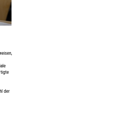
weisen,
iale
tigte
hl der