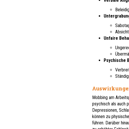
Verbale Angr
Beleidi
Untergrabung
Sabotag
Absicht
Unfaire Beha
Ungerec
Übermäs
Psychische B
Verbrei
Ständig
Auswirkunge
Mobbing am Arbeitsp
psychisch als auch p
Depressionen, Schla
können zu physisch
führen. Darüber hina