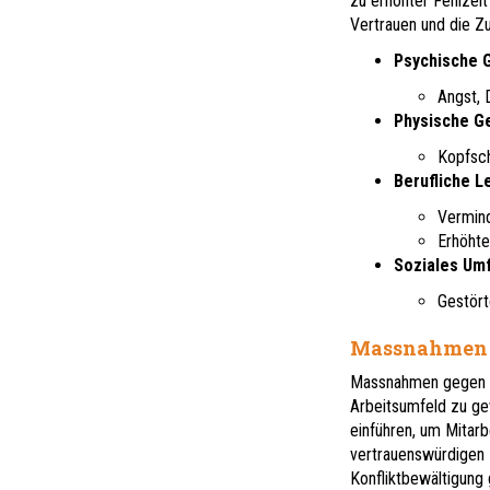
zu erhöhter Fehlzeit
Vertrauen und die 
Psychische 
Angst, 
Physische G
Kopfsc
Berufliche L
Vermind
Erhöhte
Soziales Umf
Gestört
Massnahmen 
Massnahmen gegen Mo
Arbeitsumfeld zu gew
einführen, um Mitarb
vertrauenswürdigen 
Konfliktbewältigung 