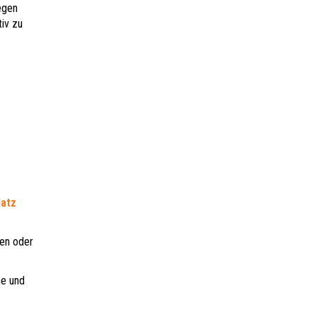
egen
iv zu
latz
en oder
me und