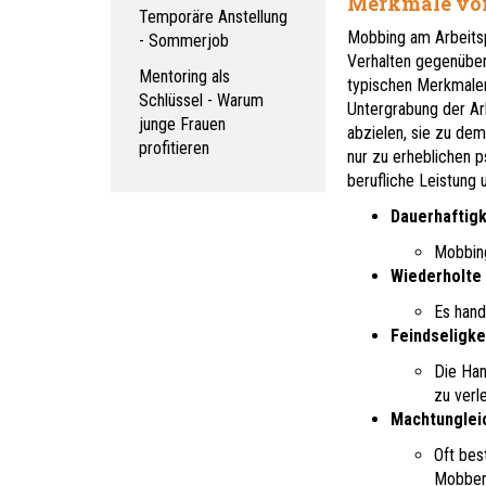
Merkmale von
Temporäre Anstellung
Mobbing am Arbeitsp
- Sommerjob
Verhalten gegenüber
Mentoring als
typischen Merkmalen 
Schlüssel - Warum
Untergrabung der Arb
junge Frauen
abzielen, sie zu dem
profitieren
nur zu erheblichen 
berufliche Leistung 
Dauerhaftigk
Mobbing
Wiederholte
Es hand
Feindseligkei
Die Han
zu verl
Machtunglei
Oft bes
Mobber 