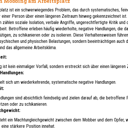
 Mobbing am Arbeitsplatz
latz ist ein schwerwiegendes Problem, das durch systematisches, fein
 einer Person über einen längeren Zeitraum hinweg gekennzeichnet ist.
zählen soziale Isolation, verbale Angriffe, ungerechtfertigte Kritik und 
eit. Betroffene erleben häufig wiederholte, negative Handlungen, die da
ütigen, zu schikanieren oder zu isolieren. Diese Verhaltensweisen führen
psychischen und physischen Belastungen, sondern beeinträchtigen auch d
und das allgemeine Arbeitsklima.
eit:
 ist kein einmaliger Vorfall, sondern erstreckt sich über einen längeren 
 Handlungen:
elt sich um wiederkehrende, systematische negative Handlungen.
t:
dlungen sind absichtlich feindselig und zielen darauf ab, die betroffene
etzen oder zu schikanieren.
chgewicht:
teht ein Machtungleichgewicht zwischen dem Mobber und dem Opfer, 
eine stärkere Position innehat.