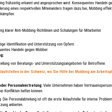
bing frühzeitig erkannt und angesprochen wird. Konsequentes Handeln g
erung eines respektvollen Miteinanders tragen dazu bei, Mobbing effekt
ekämpfen.
ung klarer Anti-Mobbing-Richtlinien und Schulungen für Mitarbeiter.
tige Identifikation und Unterstützung von Opfern.
uentes Handeln gegen Mobber.
g:
tellung von Beratungs- und Unterstützungsangeboten für Betroffene.
nlaufstellen in der Schweiz, wo Sie Hilfe bei Mobbing am Arbeitsp
oder Personalvertretung
: Viele Unternehmen haben Vertrauensperson
ei Konflikten helfen können.
g
: Die Personalabteilung ist oft die erste Anlaufstelle für interne Proble
tzung anbieten.