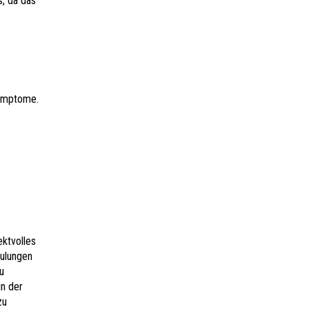
s, da das
ymptome.
ktvolles
hulungen
u
n der
zu