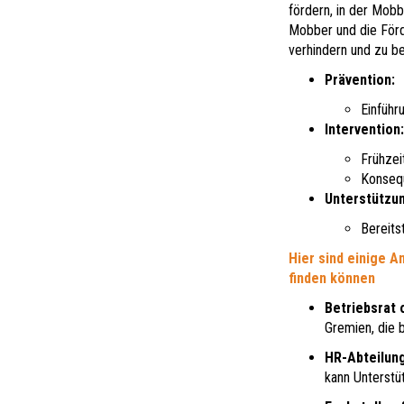
fördern, in der Mob
Mobber und die Förd
verhindern und zu b
Prävention:
Einführ
Intervention:
Frühzei
Konseq
Unterstützun
Bereits
Hier sind einige A
finden können
Betriebsrat 
Gremien, die b
HR-Abteilun
kann Unterstü