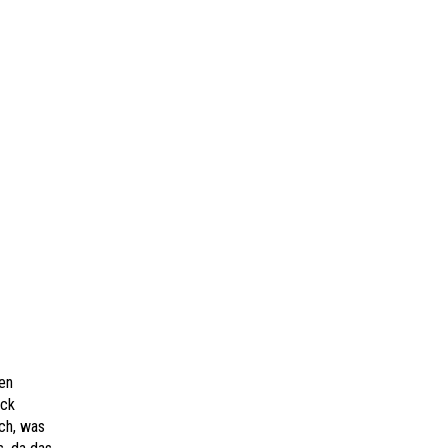
en
uck
ich, was