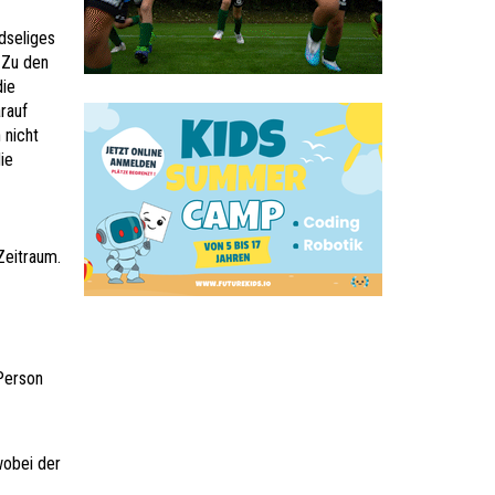
dseliges
 Zu den
die
rauf
 nicht
ie
Zeitraum.
 Person
wobei der