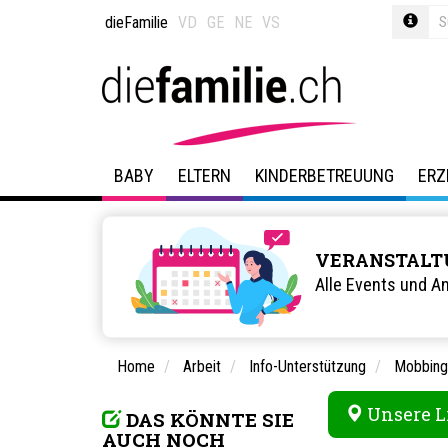
dieFamilie
VD
GE
NE
VS
BABY
ELTERN
KINDERBETREUUNG
ERZ
VERANSTALT
Alle Events und A
Home
Arbeit
Info-Unterstützung
Mobbing 
Unsere L
DAS KÖNNTE SIE
AUCH NOCH