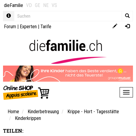
dieFamilie
VD
GE
NE
VS
Forum
|
Experten
|
Tarife
Toggl
Home
Kinderbetreuung
Krippe - Hort - Tagesstätte
Kinderkrippen
TEILEN: