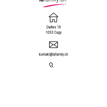
Dailles 10
1053 Cugy
kontakt@lafamily.ch
044 350 21 17
Powered by
quicksite
|
Impressum
|
Kontakt
|
Ueber uns ?
|
Insertionsmöglichkeiten
und Tarife
|
Inserenten
|
Newsletter
|
Forum
|
Gratis Kleinanzeigen